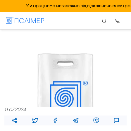
Ми працюємо незалежно від відключень електрое
11.07.2024