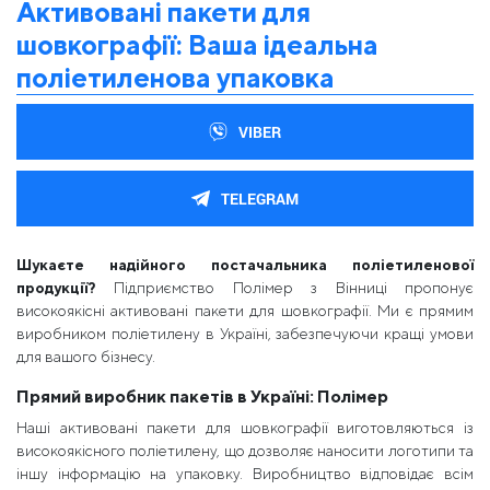
Активовані пакети для
шовкографії: Ваша ідеальна
поліетиленова упаковка
VIBER
TELEGRAM
Шукаєте надійного постачальника поліетиленової
продукції?
Підприємство Полімер з Вінниці пропонує
високоякісні активовані пакети для шовкографії. Ми є прямим
виробником поліетилену в Україні, забезпечуючи кращі умови
для вашого бізнесу.
Прямий виробник пакетів в Україні: Полімер
Наші активовані пакети для шовкографії виготовляються із
високоякісного поліетилену, що дозволяє наносити логотипи та
іншу інформацію на упаковку. Виробництво відповідає всім