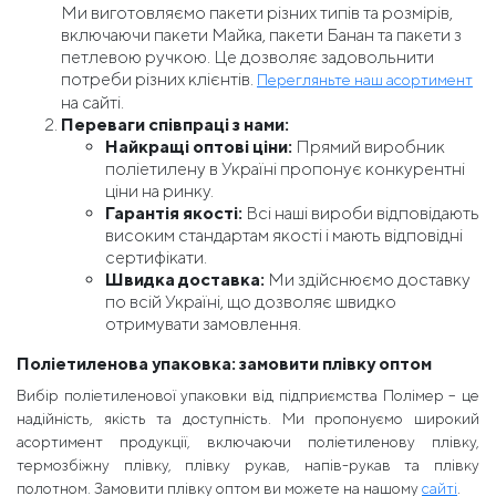
Ми виготовляємо пакети різних типів та розмірів,
включаючи пакети Майка, пакети Банан та пакети з
петлевою ручкою. Це дозволяє задовольнити
потреби різних клієнтів.
Перегляньте наш асортимент
на сайті.
Переваги співпраці з нами:
Найкращі оптові ціни:
Прямий виробник
поліетилену в Україні пропонує конкурентні
ціни на ринку.
Гарантія якості:
Всі наші вироби відповідають
високим стандартам якості і мають відповідні
сертифікати.
Швидка доставка:
Ми здійснюємо доставку
по всій Україні, що дозволяє швидко
отримувати замовлення.
Поліетиленова упаковка: замовити плівку оптом
Вибір поліетиленової упаковки від підприємства Полімер – це
надійність, якість та доступність. Ми пропонуємо широкий
асортимент продукції, включаючи поліетиленову плівку,
термозбіжну плівку, плівку рукав, напів-рукав та плівку
полотном. Замовити плівку оптом ви можете на нашому
сайті
.