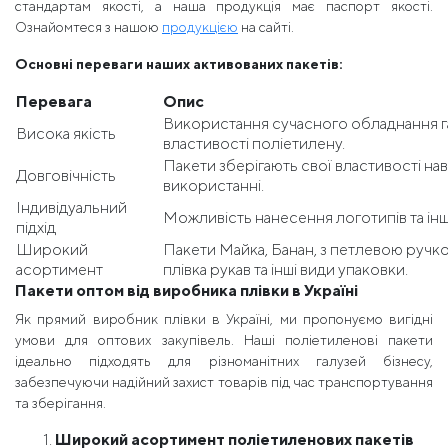
стандартам якості, а наша продукція має паспорт якості.
Ознайомтеся з нашою
продукцією
на сайті.
Основні переваги наших активованих пакетів:
Перевага
Опис
Використання сучасного обладнання га
Висока якість
властивості поліетилену.
Пакети зберігають свої властивості на
Довговічність
використанні.
Індивідуальний
Можливість нанесення логотипів та інш
підхід
Широкий
Пакети Майка, Банан, з петлевою ручко
асортимент
плівка рукав та інші види упаковки.
Пакети оптом від виробника плівки в Україні
Як прямий виробник плівки в Україні, ми пропонуємо вигідні
умови для оптових закупівель. Наші поліетиленові пакети
ідеально підходять для різноманітних галузей бізнесу,
забезпечуючи надійний захист товарів під час транспортування
та зберігання.
Широкий асортимент поліетиленових пакетів