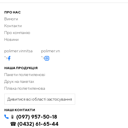
ПРО НАС
Вимоги
Контакти
Про компанію
Новини
polimer.vinnitsa
polimer.vn
">
">
НАША ПРОДУКЦІЯ
Пакети поліетиленові
Друк на пакетах
Плівка поліетиленова
Дивитися всі області застосування
НАШІ КОНТАКТИ
📱 (097) 957-50-18
☎ (0432) 61-65-44