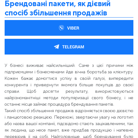
Брендовані пакети, як дієвий
спосіб збільшення продажів
VIBER
TELEGRAM
У бізнесі виживає найсильніший. Саме з цієї причини між
підприємцями і бізнесменами йде вічна боротьба за клієнтуру.
Кожен бажає домогтися успіху в своїй галузі, випередити
конкурента і привернути якомога більше покупців до своєї
справи. Щоб досягти результату, використовуються
найрізноманітніші методи популяризації свого бізнесу, і не
останнє місце займає процедура брендування пакетів.
Такий спосіб збільшення продажів відрізняється своєю дієвістю
і ланцюговою реакцією. Перехожі, звертаючи увагу на логотип
або назва вашої компанії, підсвідомо стають зацікавленими, так
як людина, що несе пакет, вже придбав продукцію і напевно
перевірив її на собі. Найголовніше, щоб брендування було