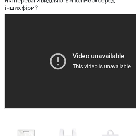
Які переваги виділяють «Полімер» серед
інших фірм?