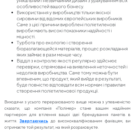
унікальний і незвичайний дизайн з урахуванням всіх
особливостей вашого бізнесу.
Використання у виробництві тільки якісної
сировини від відомих європейських виробників.
Саме з цієї причини вироблені поліетиленові
вироби мають високі показники надійності і
міцності.
Турбота про екологію і створення
біоразлагающейся матеріалів, процес розкладання
яких займає в рази менше часу.
Відділ з контролю якості регулярно здійснює
перевірки, спрямовані на виявлення неточностей і
недоліків виробництва. Саме тому можна бути
впевненим, що продукт, який вийде в результаті,
буде повністю відповідати всім нормам і правилам
створення поліетиленової продукції.
Виходячи з усього перерахованого вище можна з упевненістю
сказати, що компанія «Полімер» стане вашим надійним
партнером для втілення вашої ідеї брендування пакетів в
життя.
Звертаючись
до висококваліфікованим фахівцям, ви
отримаєте той результат, на який розраховуєте.