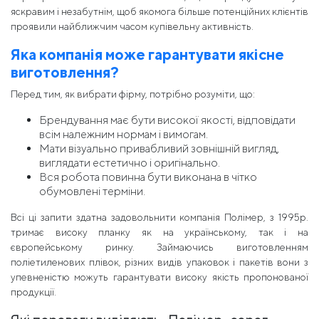
яскравим і незабутнім, щоб якомога більше потенційних клієнтів
проявили найближчим часом купівельну активність.
Яка компанія може гарантувати якісне
виготовлення?
Перед тим, як вибрати фірму, потрібно розуміти, що:
Брендування має бути високої якості, відповідати
всім належним нормам і вимогам.
Мати візуально привабливий зовнішній вигляд,
виглядати естетично і оригінально.
Вся робота повинна бути виконана в чітко
обумовлені терміни.
Всі ці запити здатна задовольнити компанія Полімер, з 1995р.
тримає високу планку як на українському, так і на
європейському ринку. Займаючись виготовленням
поліетиленових плівок, різних видів упаковок і пакетів вони з
упевненістю можуть гарантувати високу якість пропонованої
продукції.