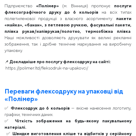
Підприємство
«Полімер»
(м. Вінниця) пропонує
послуги
флексографічного друку до 6 кольорів
на всіх типах
поліетиленової продукції з власного асортименту:
пакети
«майка», «банан», з петлевою ручкою, фасувальні пакети,
плівка рукав/напіврукав/полотно, термозбіжна плівка
.
Наші можливості дозволяють друкувати як великі рекламні
зображення, так і дрібне технічне маркування на виробничу
упаковку.
📌
Докладніше про послугу флексодруку на сайті:
https://polimer.ltd/fleksodruk-na-upakovci/
Переваги флексодруку на упаковці від
«Полімер»
✅
Флексодрук до 6 кольорів
— якісне нанесення логотипу,
графіки, технічних даних.
✅
Чіткість зображення на будь-якому пакувальному
матеріалі.
✅
Швидке виготовлення кліше та відбитків у серійному