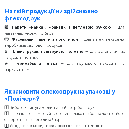
На якій продукції ми здійснюємо
флексодрук
🛍
Пакети «майка», «банан», з петлевою ручкою
— для
магазинів, мереж, HoReCa.
📦
Фасувальні пакети з логотипом
— для аптек, пекарень,
виробників харчової продукції.
📄
Плівка рукав, напіврукав, полотно
— для автоматичних
пакувальних ліній.
🔥
Термозбіжна плівка
— для групового пакування з
маркуванням.
Як замовити флексодрук на упаковці у
«Полімер»?
1️⃣ Виберіть тип упаковки, на якій потрібен друк.
2️⃣ Надішліть нам свій логотип, макет або замовте його
створення у нашого дизайнера.
3️⃣ Узгодьте кольори, тираж, розміри, технічні вимоги.