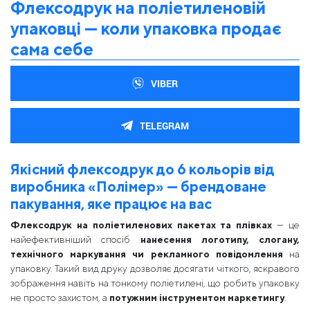
Флексодрук на поліетиленовій
упаковці — коли упаковка продає
сама себе
VIBER
TELEGRAM
Якісний флексодрук до 6 кольорів від
виробника «Полімер» — брендоване
пакування, яке працює на вас
Флексодрук на поліетиленових пакетах та плівках
— це
найефективніший спосіб
нанесення логотипу, слогану,
технічного маркування чи рекламного повідомлення
на
упаковку. Такий вид друку дозволяє досягати чіткого, яскравого
зображення навіть на тонкому поліетилені, що робить упаковку
не просто захистом, а
потужним інструментом маркетингу
.