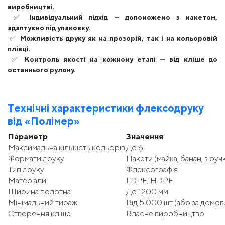
виробництві.
✅
Індивідуальний підхід — допоможемо з макетом,
адаптуємо під упаковку.
✅
Можливість друку як на прозорій, так і на кольоровій
плівці.
✅
Контроль якості на кожному етапі — від кліше до
останнього рулону.
Технічні характеристики флексодруку
від «Полімер»
Параметр
Значення
Максимальна кількість кольорів
До 6
Формати друку
Пакети (майка, банан, з руч
Тип друку
Флексографія
Матеріали
LDPE, HDPE
Ширина полотна
До 1200 мм
Мінімальний тираж
Від 5 000 шт (або за домо
Створення кліше
Власне виробництво