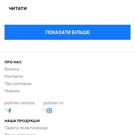
ЧИТАТИ
ПОКАЗАТИ БІЛЬШЕ
ПРО НАС
Вимоги
Контакти
Про компанію
Новини
polimer.vinnitsa
polimer.vn
">
">
НАША ПРОДУКЦІЯ
Пакети поліетиленові