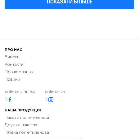
ПОКАЗАТИ БІЛЬШЕ
ПРО НАС
Вимоги
Контакти
Про компанію
Новини
polimer.vinnitsa
polimer.vn
">
">
НАША ПРОДУКЦІЯ
Пакети поліетиленові
Друк на пакетах
Плівка поліетиленова