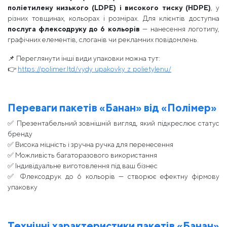
поліетилену низького (LDPE) і високого тиску (HDPE)
, у
різних товщинах, кольорах і розмірах. Для клієнтів доступна
послуга флексодруку до 6 кольорів
— нанесення логотипу,
графічних елементів, слоганів чи рекламних повідомлень.
📌 Переглянути інші види упаковки можна тут:
👉
https://polimer.ltd/vydy_upakovky_z_polietylenu/
Переваги пакетів «Банан» від «Полімер»
✅ Презентабельний зовнішній вигляд, який підкреслює статус
бренду
✅ Висока міцність і зручна ручка для перенесення
✅ Можливість багаторазового використання
✅ Індивідуальне виготовлення під ваш бізнес
✅ Флексодрук до 6 кольорів — створює ефектну фірмову
упаковку
Технічні характеристики пакетів «Банан»