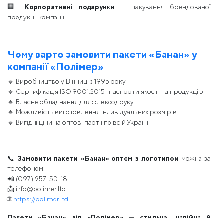
🏢
Корпоративні подарунки
— пакування брендованої
продукції компанії
Чому варто замовити пакети «Банан» у
компанії «Полімер»
🔹 Виробництво у Вінниці з 1995 року
🔹 Сертифікація ISO 9001:2015 і паспорти якості на продукцію
🔹 Власне обладнання для флексодруку
🔹 Можливість виготовлення індивідуальних розмірів
🔹 Вигідні ціни на оптові партії по всій Україні
📞
Замовити пакети «Банан» оптом з логотипом
можна за
телефоном:
📲 (097) 957-50-18
📩 info@polimer.ltd
🌐
https://polimer.ltd
Пакети «Банан» від «Полімер» — стильна, надійна й