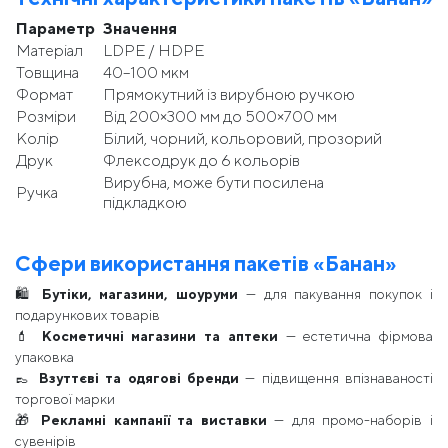
Параметр
Значення
Матеріал
LDPE / HDPE
Товщина
40–100 мкм
Формат
Прямокутний із вирубною ручкою
Розміри
Від 200×300 мм до 500×700 мм
Колір
Білий, чорний, кольоровий, прозорий
Друк
Флексодрук до 6 кольорів
Вирубна, може бути посилена
Ручка
підкладкою
Сфери використання пакетів «Банан»
🛍
Бутіки, магазини, шоуруми
— для пакування покупок і
подарункових товарів
💄
Косметичні магазини та аптеки
— естетична фірмова
упаковка
👞
Взуттєві та одягові бренди
— підвищення впізнаваності
торгової марки
🎁
Рекламні кампанії та виставки
— для промо-наборів і
сувенірів