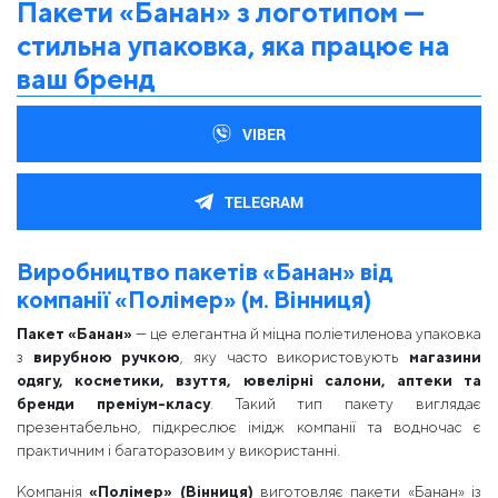
Пакети «Банан» з логотипом —
стильна упаковка, яка працює на
ваш бренд
VIBER
TELEGRAM
Виробництво пакетів «Банан» від
компанії «Полімер» (м. Вінниця)
Пакет «Банан»
— це елегантна й міцна поліетиленова упаковка
з
вирубною ручкою
, яку часто використовують
магазини
одягу, косметики, взуття, ювелірні салони, аптеки та
бренди преміум-класу
. Такий тип пакету виглядає
презентабельно, підкреслює імідж компанії та водночас є
практичним і багаторазовим у використанні.
Компанія
«Полімер» (Вінниця)
виготовляє пакети «Банан» із