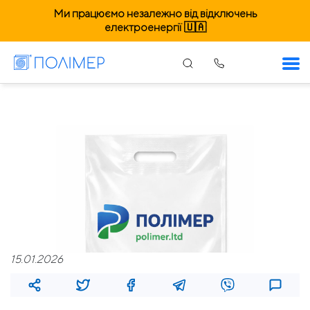
Ми працюємо незалежно від відключень
електроенергії 🇺🇦
15.01.2026