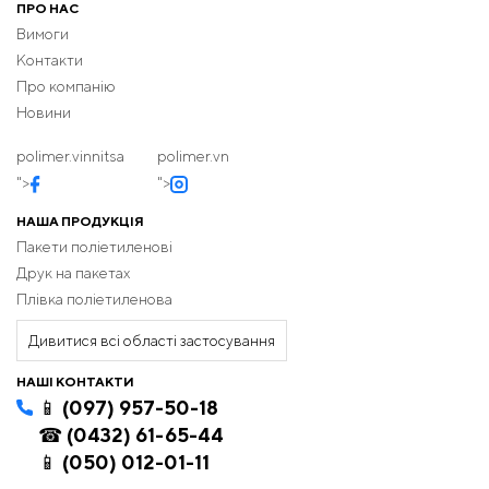
ПРО НАС
Вимоги
Контакти
Про компанію
Новини
polimer.vinnitsa
polimer.vn
">
">
НАША ПРОДУКЦІЯ
Пакети поліетиленові
Друк на пакетах
Плівка поліетиленова
Дивитися всі області застосування
НАШІ КОНТАКТИ
📱 (097) 957-50-18
☎ (0432) 61-65-44
📱 (050) 012-01-11