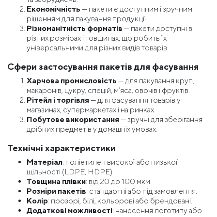
Економічність
— пакети є доступним і зручним
рішенням для пакування продукції.
Різноманітність форматів
— пакети доступні в
різних розмірах і товщинах, що робить їх
універсальними для різних видів товарів.
Сфери застосування пакетів для фасування
Харчова промисловість
— для пакування круп,
макаронів, цукру, спецій, м’яса, овочів і фруктів.
Рітейл і торгівля
— для фасування товарів у
магазинах, супермаркетах і на ринках.
Побутове використання
— зручні для зберігання
дрібних предметів у домашніх умовах.
Технічні характеристики
Матеріал
: поліетилен високої або низької
щільності (LDPE, HDPE).
Товщина плівки
: від 20 до 100 мкм.
Розміри пакетів
: стандартні або під замовлення.
Колір
: прозорі, білі, кольорові або брендовані.
Додаткові можливості
: нанесення логотипу або