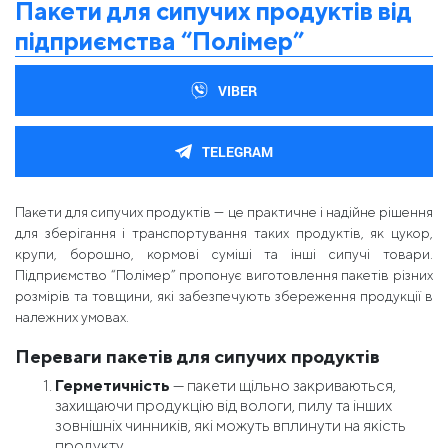
Пакети для сипучих продуктів від
підприємства “Полімер”
VIBER
TELEGRAM
Пакети для сипучих продуктів — це практичне і надійне рішення
для зберігання і транспортування таких продуктів, як цукор,
крупи, борошно, кормові суміші та інші сипучі товари.
Підприємство “Полімер” пропонує виготовлення пакетів різних
розмірів та товщини, які забезпечують збереження продукції в
належних умовах.
Переваги пакетів для сипучих продуктів
Герметичність
— пакети щільно закриваються,
захищаючи продукцію від вологи, пилу та інших
зовнішніх чинників, які можуть вплинути на якість
продукту.