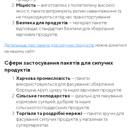
Міцність
— виготовлені з поліетилену високої
якості, пакети витримують великі навантаження та
не пошкоджуються під час транспортування.
Безпека для продуктів
— матеріал пакетів
відповідає стандартам безпеки для зберігання
харчових продуктів.
Детальніше про пакети для сипучих продуктів
можна дізнатися
на нашому сайті.
Сфери застосування пакетів для сипучих
продуктів
Харчова промисловість
— пакети
використовуються для фасування і зберігання
борошна, круп, цукру та інших харчових продуктів.
Сільське господарство
— ідеальні для пакування
кормових сумішей, добрив та інших
сільськогосподарських продуктів.
Торгівля та роздрібні мережі
— пакети зручні для
фасування сипучих продуктів у магазинах та
супермаркетах.