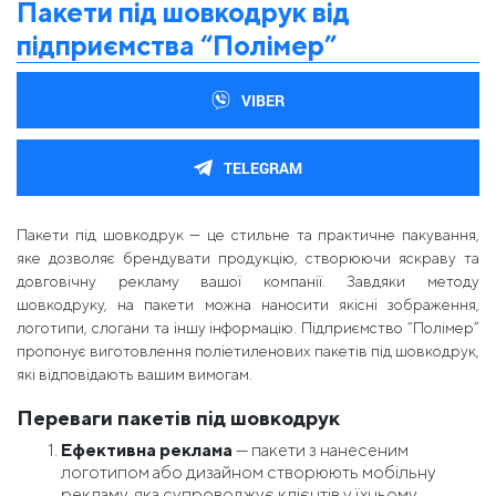
Пакети під шовкодрук від
підприємства “Полімер”
VIBER
TELEGRAM
Пакети під шовкодрук — це стильне та практичне пакування,
яке дозволяє брендувати продукцію, створюючи яскраву та
довговічну рекламу вашої компанії. Завдяки методу
шовкодруку, на пакети можна наносити якісні зображення,
логотипи, слогани та іншу інформацію. Підприємство “Полімер”
пропонує виготовлення поліетиленових пакетів під шовкодрук,
які відповідають вашим вимогам.
Переваги пакетів під шовкодрук
Ефективна реклама
— пакети з нанесеним
логотипом або дизайном створюють мобільну
рекламу, яка супроводжує клієнтів у їхньому