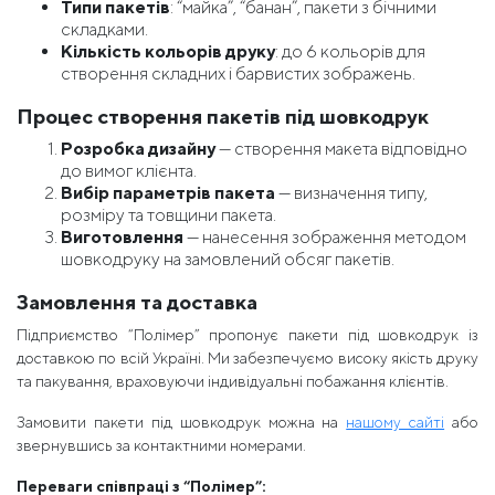
Типи пакетів
: “майка”, “банан”, пакети з бічними
складками.
Кількість кольорів друку
: до 6 кольорів для
створення складних і барвистих зображень.
Процес створення пакетів під шовкодрук
Розробка дизайну
— створення макета відповідно
до вимог клієнта.
Вибір параметрів пакета
— визначення типу,
розміру та товщини пакета.
Виготовлення
— нанесення зображення методом
шовкодруку на замовлений обсяг пакетів.
Замовлення та доставка
Підприємство “Полімер” пропонує пакети під шовкодрук із
доставкою по всій Україні. Ми забезпечуємо високу якість друку
та пакування, враховуючи індивідуальні побажання клієнтів.
Замовити пакети під шовкодрук можна на
нашому сайті
або
звернувшись за контактними номерами.
Переваги співпраці з “Полімер”: