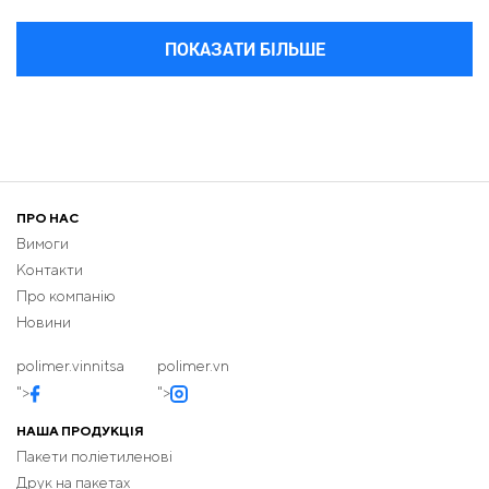
ПОКАЗАТИ БІЛЬШЕ
ПРО НАС
Вимоги
Контакти
Про компанію
Новини
polimer.vinnitsa
polimer.vn
">
">
НАША ПРОДУКЦІЯ
Пакети поліетиленові
Друк на пакетах