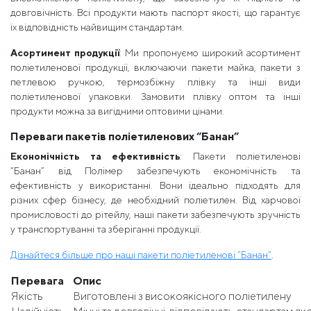
довговічність. Всі продукти мають паспорт якості, що гарантує
їх відповідність найвищим стандартам.
Асортимент продукції
: Ми пропонуємо широкий асортимент
поліетиленової продукції, включаючи пакети майка, пакети з
петлевою ручкою, термозбіжну плівку та інші види
поліетиленової упаковки. Замовити плівку оптом та інші
продукти можна за вигідними оптовими цінами.
Переваги пакетів поліетиленових “Банан”
Економічність та ефективність
: Пакети поліетиленові
“Банан” від Полімер забезпечують економічність та
ефективність у використанні. Вони ідеально підходять для
різних сфер бізнесу, де необхідний поліетилен. Від харчової
промисловості до рітейлу, наші пакети забезпечують зручність
у транспортуванні та зберіганні продукції.
Дізнайтеся більше про наші пакети поліетиленові “Банан”
.
Перевага
Опис
Якість
Виготовлені з високоякісного поліетилену