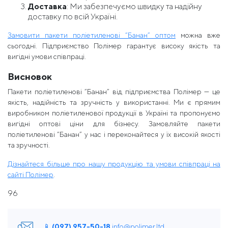
Доставка
: Ми забезпечуємо швидку та надійну
доставку по всій Україні.
Замовити пакети поліетиленові “Банан” оптом
можна вже
сьогодні. Підприємство Полімер гарантує високу якість та
вигідні умови співпраці.
Висновок
Пакети поліетиленові “Банан” від підприємства Полімер — це
якість, надійність та зручність у використанні. Ми є прямим
виробником поліетиленової продукції в Україні та пропонуємо
вигідні оптові ціни для бізнесу. Замовляйте пакети
поліетиленові “Банан” у нас і переконайтеся у їх високій якості
та зручності.
Дізнайтеся більше про нашу продукцію та умови співпраці на
сайті Полімер
.
96
📱 (097) 957-50-18
info@polimer.ltd