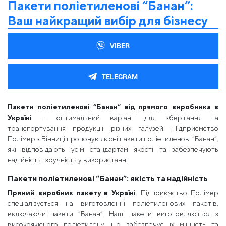
Пакети поліетиленові “Банан”:
Ваш найкращий вибір для бізнесу
VIBER
TELEGRAM
Пакети поліетиленові “Банан” від прямого виробника в
Україні
— оптимальний варіант для зберігання та
транспортування продукції різних галузей. Підприємство
Полімер з Вінниці пропонує якісні пакети поліетиленові “Банан”,
які відповідають усім стандартам якості та забезпечують
надійність і зручність у використанні.
Пакети поліетиленові “Банан”: якість та надійність
Прямий виробник пакету в Україні
: Підприємство Полімер
спеціалізується на виготовленні поліетиленових пакетів,
включаючи пакети “Банан”. Наші пакети виготовляються з
високоякісного поліетилену, що забезпечує їх міцність та