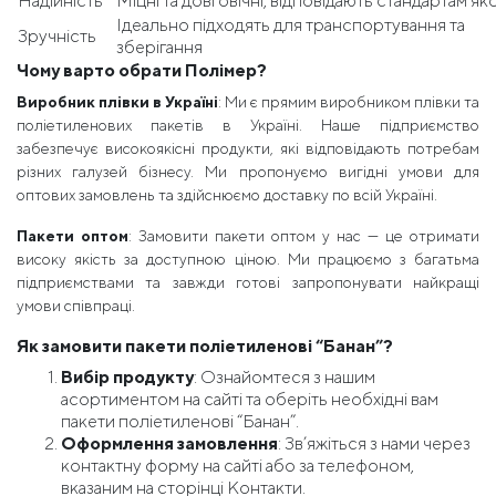
Надійність
Міцні та довговічні, відповідають стандартам як
Ідеально підходять для транспортування та
Зручність
зберігання
Чому варто обрати Полімер?
Виробник плівки в Україні
: Ми є прямим виробником плівки та
поліетиленових пакетів в Україні. Наше підприємство
забезпечує високоякісні продукти, які відповідають потребам
різних галузей бізнесу. Ми пропонуємо вигідні умови для
оптових замовлень та здійснюємо доставку по всій Україні.
Пакети оптом
: Замовити пакети оптом у нас — це отримати
високу якість за доступною ціною. Ми працюємо з багатьма
підприємствами та завжди готові запропонувати найкращі
умови співпраці.
Як замовити пакети поліетиленові “Банан”?
Вибір продукту
: Ознайомтеся з нашим
асортиментом на сайті та оберіть необхідні вам
пакети поліетиленові “Банан”.
Оформлення замовлення
: Зв’яжіться з нами через
контактну форму на сайті або за телефоном,
вказаним на сторінці Контакти.