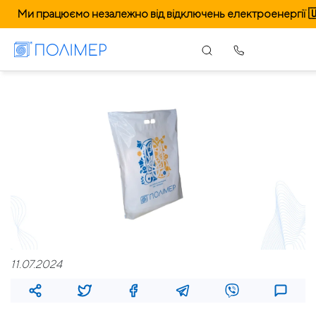
Ми працюємо незалежно від відключень електроенергії 
11.07.2024