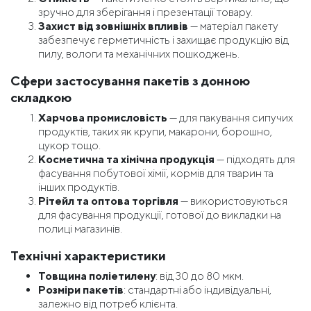
зручно для зберігання і презентації товару.
Захист від зовнішніх впливів
— матеріал пакету
забезпечує герметичність і захищає продукцію від
пилу, вологи та механічних пошкоджень.
Сфери застосування пакетів з донною
складкою
Харчова промисловість
— для пакування сипучих
продуктів, таких як крупи, макарони, борошно,
цукор тощо.
Косметична та хімічна продукція
— підходять для
фасування побутової хімії, кормів для тварин та
інших продуктів.
Рітейл та оптова торгівля
— використовуються
для фасування продукції, готової до викладки на
полиці магазинів.
Технічні характеристики
Товщина поліетилену
: від 30 до 80 мкм.
Розміри пакетів
: стандартні або індивідуальні,
залежно від потреб клієнта.