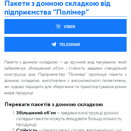
Пакети з донною складкою від
підприємства “Полімер”
VIBER
TELEGRAM
Пакети з донною складкою — це зручний вид пакування, який
забезпечує збільшений об’єм і стійкість завдяки спеціальній
конструкції дна. Підприємство “Полімер” пропонує пакети з
донною складкою, виготовлені з високоякісного поліетилену,
які чудово підходять для зберігання та транспортування різних
видів продукції.
Переваги пакетів з донною складкою
Збільшений об’єм
— завдяки конструкції донної
складки пакети можуть вміщувати більшу кількість
продукції.
Стійкість
— пакети легко стоять вертикально, що