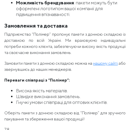
Можливість брендування
: пакети можуть бути
оформлені логотипом вашої компанії для
підвищення впізнаваності.
Замовлення та доставка
Підприємство “Полімер” пропонує пакети з донною складкою із
доставкою по всій Україні. Ми враховуємо індивідуальні
потреби кожного клієнта, забезпечуючи високу якість продукції
та своєчасне виконання замовлень.
Замовити пакети з донною складкою можна на
нашому сайті
або
звернувшись до наших менеджерів.
Переваги співпраці з “Полімер”:
Висока якість матеріалів.
Швидке виконання замовлень.
Гнучкі умови співпраці для оптових клієнтів.
Оберіть пакети з донною складкою від “Полімер” для зручного
пакування та збереження вашої продукції!
78