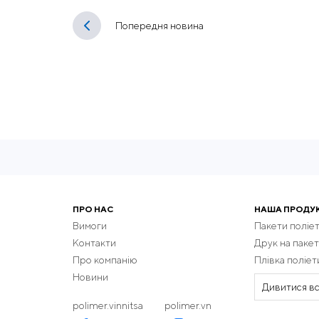
Попередня новина
ПРО НАС
НАША ПРОДУ
Вимоги
Пакети поліе
Контакти
Друк на пакет
Про компанію
Плівка поліе
Новини
Дивитися вс
polimer.vinnitsa
polimer.vn