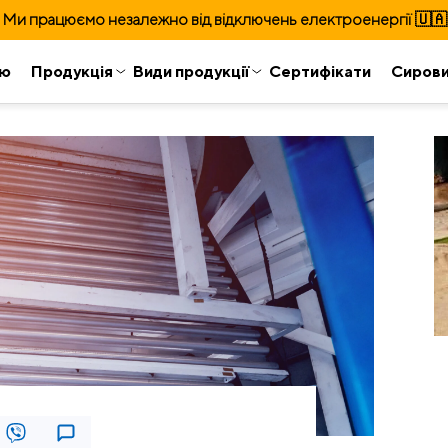
Ми працюємо незалежно від відключень електроенергії 🇺🇦
ію
Продукція
Види продукції
Сертифікати
Сиров