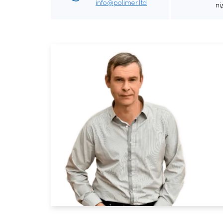
info@polimer.ltd
п