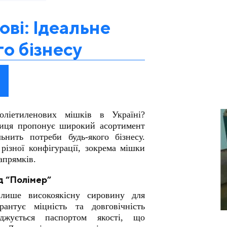
ві: Ідеальне
о бізнесу
оліетиленових мішків в Україні?
ниця пропонує широкий асортимент
ьнить потреби будь-якого бізнесу.
різної конфігурації, зокрема мішки
апрямків.
д “Полімер”
лише високоякісну сировину для
нтує міцність та довговічність
оджується паспортом якості, що