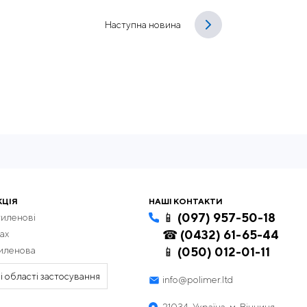
Наступна новина
КЦІЯ
НАШІ КОНТАКТИ
📱 (097) 957-50-18
тиленові
☎ (0432) 61-65-44
ах
тиленова
📱 (050) 012-01-11
і області застосування
info@polimer.ltd