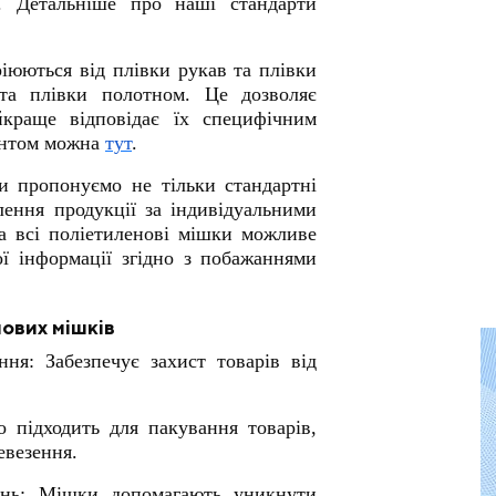
м. Детальніше про наші стандарти
іюються від плівки рукав та плівки
 та плівки полотном. Це дозволяє
краще відповідає їх специфічним
ентом можна
тут
.
и пропонуємо не тільки стандартні
лення продукції за індивідуальними
а всі поліетиленові мішки можливе
ої інформації згідно з побажаннями
ових мішків
ння: Забезпечує захист товарів від
о підходить для пакування товарів,
евезення.
ень: Мішки допомагають уникнути