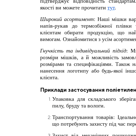
підтверджує відповідність стандарта
якості ви можете прочитати
тут
.
Широкий асортимент
: Наші мішки вар
напів-рукав до термозбіжної плівки
клієнтам обирати продукцію, що най
вимогам. Ознайомитися з усім асортим
Гнучкість та індивідуальний підхід
: М
розміри мішків, а й можливість замов
розмірами та специфікаціями. Також н
нанесення логотипу або будь-якої інш
клієнта.
Приклади застосування поліетилен
Упаковка для складського зберіга
пилу, бруду та вологи.
Транспортування товарів: Ідеальн
що потребують захисту під час пер
Захист від механічних пошкодж