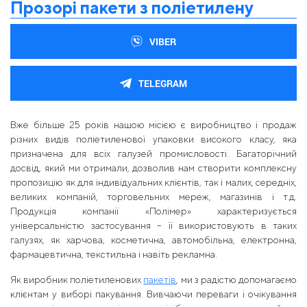
Прозорі пакети з поліетилену
VIBER
TELEGRAM
Вже більше 25 років нашою місією є виробництво і продаж
різних видів поліетиленової упаковки високого класу, яка
призначена для всіх галузей промисловості. Багаторічний
досвід, який ми отримали, дозволив нам створити комплексну
пропозицію як для індивідуальних клієнтів, так і малих, середніх,
великих компаній, торговельних мереж, магазинів і т.д.
Продукція компанії «Полімер» характеризується
універсальністю застосування – її використовують в таких
галузях, як харчова, косметична, автомобільна, електронна,
фармацевтична, текстильна і навіть рекламна.
Як виробник поліетиленових
пакетів
, ми з радістю допомагаємо
клієнтам у виборі пакування. Вивчаючи переваги і очікування