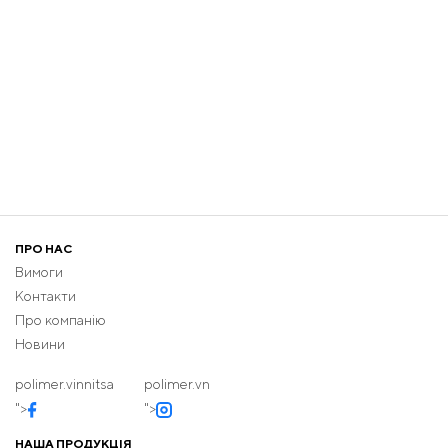
ПРО НАС
Вимоги
Контакти
Про компанію
Новини
polimer.vinnitsa
polimer.vn
">
">
НАША ПРОДУКЦІЯ