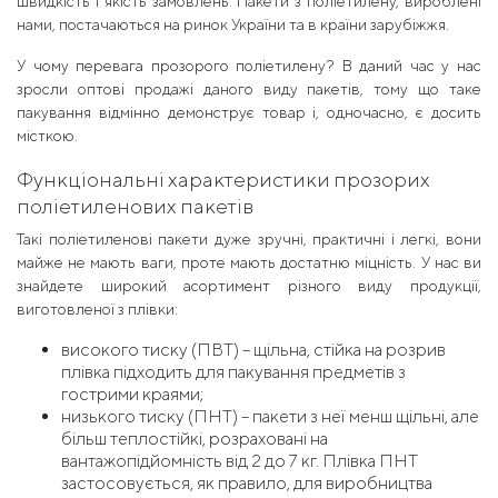
швидкість і якість замовлень. Пакети з поліетилену, вироблені
нами, постачаються на ринок України та в країни зарубіжжя.
У чому перевага прозорого поліетилену? В даний час у нас
зросли оптові продажі даного виду пакетів, тому що таке
пакування відмінно демонструє товар і, одночасно, є досить
місткою.
Функціональні характеристики прозорих
поліетиленових пакетів
Такі поліетиленові пакети дуже зручні, практичні і легкі, вони
майже не мають ваги, проте мають достатню міцність. У нас ви
знайдете широкий асортимент різного виду продукції,
виготовленої з плівки:
високого тиску (ПВТ) – щільна, стійка на розрив
плівка підходить для пакування предметів з
гострими краями;
низького тиску (ПНТ) – пакети з неї менш щільні, але
більш теплостійкі, розраховані на
вантажопідйомність від 2 до 7 кг. Плівка ПНТ
застосовується, як правило, для виробництва