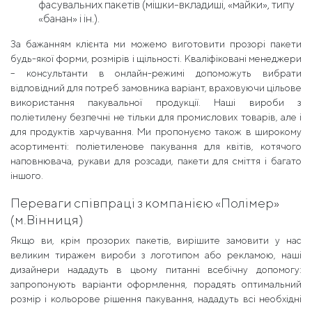
фасувальних пакетів (мішки-вкладиші, «майки», типу
«банан» і ін.).
За бажанням клієнта ми можемо виготовити прозорі пакети
будь-якої форми, розмірів і щільності. Кваліфіковані менеджери
– консультанти в онлайн-режимі допоможуть вибрати
відповідний для потреб замовника варіант, враховуючи цільове
використання пакувальної продукції. Наші вироби з
поліетилену безпечні не тільки для промислових товарів, але і
для продуктів харчування. Ми пропонуємо також в широкому
асортименті: поліетиленове пакування для квітів, котячого
наповнювача, рукави для розсади, пакети для сміття і багато
іншого.
Переваги співпраці з компанією «Полімер»
(м.Вінниця)
Якщо ви, крім прозорих пакетів, вирішите замовити у нас
великим тиражем вироби з логотипом або рекламою, наші
дизайнери нададуть в цьому питанні всебічну допомогу:
запропонують варіанти оформлення, порадять оптимальний
розмір і кольорове рішення пакування, нададуть всі необхідні