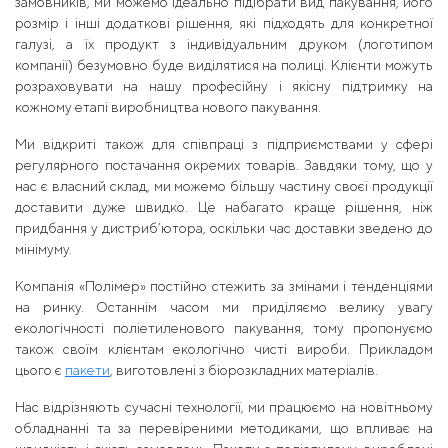
замовників, ми можемо ідеально підібрати вид пакування, його
розмір і інші додаткові рішення, які підходять для конкретної
галузі, а їх продукт з індивідуальним друком (логотипом
компанії) безумовно буде виділятися на полиці. Клієнти можуть
розраховувати на нашу професійну і якісну підтримку на
кожному етапі виробництва нового пакування.
Ми відкриті також для співпраці з підприємствами у сфері
регулярного постачання окремих товарів. Завдяки тому, що у
нас є власний склад, ми можемо більшу частину своєї продукції
доставити дуже швидко. Це набагато краще рішення, ніж
придбання у дистриб’ютора, оскільки час доставки зведено до
мінімуму.
Компанія «Полімер» постійно стежить за змінами і тенденціями
на ринку. Останнім часом ми приділяємо велику увагу
екологічності поліетиленового пакування, тому пропонуємо
також своїм клієнтам екологічно чисті вироби. Прикладом
цього є
пакети
, виготовлені з біорозкладних матеріалів.
Нас відрізняють сучасні технології, ми працюємо на новітньому
обладнанні та за перевіреними методиками, що впливає на