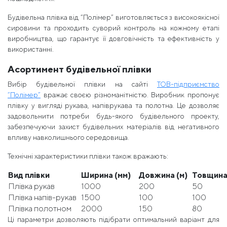
Будівельна плівка від “Полімер” виготовляється з високоякісної
сировини та проходить суворий контроль на кожному етапі
виробництва, що гарантує її довговічність та ефективність у
використанні.
Асортимент будівельної плівки
Вибір будівельної плівки на сайті
ТОВ-підприємство
“Полімер”
вражає своєю різноманітністю. Виробник пропонує
плівку у вигляді рукава, напіврукава та полотна. Це дозволяє
задовольнити потреби будь-якого будівельного проекту,
забезпечуючи захист будівельних матеріалів від негативного
впливу навколишнього середовища.
Технічні характеристики плівки також вражають:
Вид плівки
Ширина (мм)
Довжина (м)
Товщина
Плівка рукав
1000
200
50
Плівка напів-рукав
1500
100
100
Плівка полотном
2000
150
80
Ці параметри дозволяють підібрати оптимальний варіант для