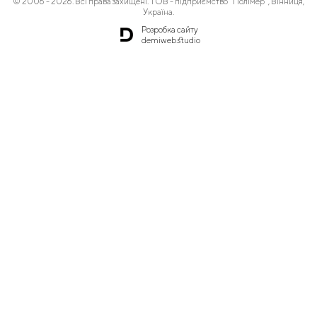
© 2006 - 2026. Всі права захищені. ТОВ - підприємство "Полімер", Вінниця,
Україна.
Розробка сайту
demiweb.studio