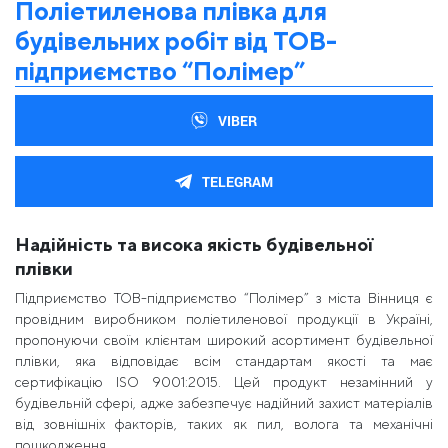
Поліетиленова плівка для
будівельних робіт від ТОВ-
підприємство “Полімер”
VIBER
TELEGRAM
Надійність та висока якість будівельної
плівки
Підприємство ТОВ-підприємство “Полімер” з міста Вінниця є
провідним виробником поліетиленової продукції в Україні,
пропонуючи своїм клієнтам широкий асортимент будівельної
плівки, яка відповідає всім стандартам якості та має
сертифікацію ISO 9001:2015. Цей продукт незамінний у
будівельній сфері, адже забезпечує надійний захист матеріалів
від зовнішніх факторів, таких як пил, волога та механічні
пошкодження.