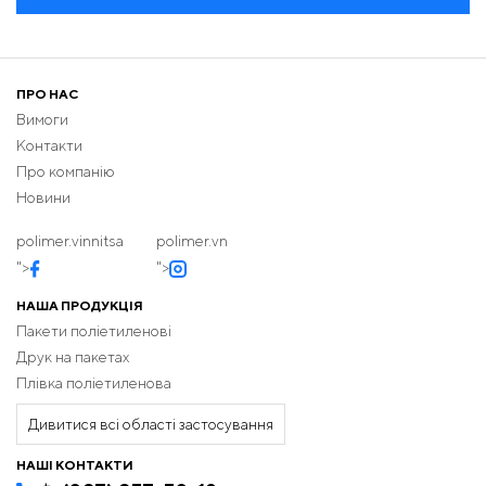
ПРО НАС
Вимоги
Контакти
Про компанію
Новини
polimer.vinnitsa
polimer.vn
">
">
НАША ПРОДУКЦІЯ
Пакети поліетиленові
Друк на пакетах
Плівка поліетиленова
Дивитися всі області застосування
НАШІ КОНТАКТИ