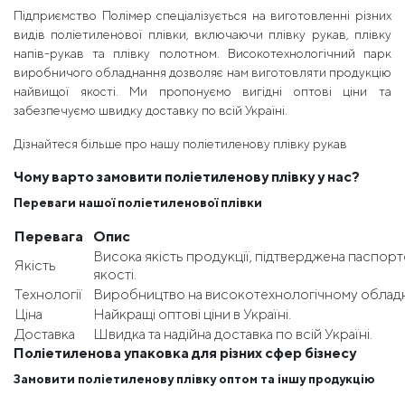
Підприємство Полімер спеціалізується на виготовленні різних
видів поліетиленової плівки, включаючи плівку рукав, плівку
напів-рукав та плівку полотном. Високотехнологічний парк
виробничого обладнання дозволяє нам виготовляти продукцію
найвищої якості. Ми пропонуємо вигідні оптові ціни та
забезпечуємо швидку доставку по всій Україні.
Дізнайтеся більше про нашу поліетиленову плівку рукав
Чому варто замовити поліетиленову плівку у нас?
Переваги нашої поліетиленової плівки
Перевага
Опис
Висока якість продукції, підтверджена паспор
Якість
якості.
Технології
Виробництво на високотехнологічному обладн
Ціна
Найкращі оптові ціни в Україні.
Доставка
Швидка та надійна доставка по всій Україні.
Поліетиленова упаковка для різних сфер бізнесу
Замовити поліетиленову плівку оптом та іншу продукцію