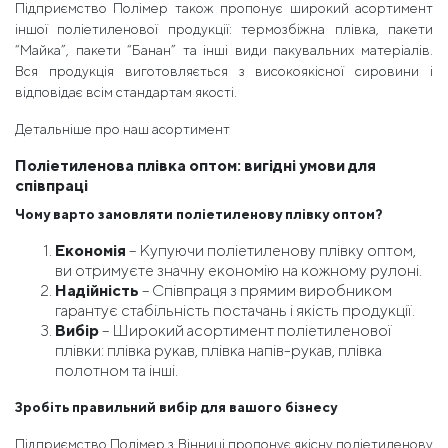
Підприємство Полімер також пропонує широкий асортимент
іншої поліетиленової продукції: термозбіжна плівка, пакети
“Майка”, пакети “Банан” та інші види пакувальних матеріалів.
Вся продукція виготовляється з високоякісної сировини і
відповідає всім стандартам якості.
Детальніше про наш асортимент
Поліетиленова плівка оптом: вигідні умови для
співпраці
Чому варто замовляти поліетиленову плівку оптом?
Економія
– Купуючи поліетиленову плівку оптом,
ви отримуєте значну економію на кожному рулоні.
Надійність
– Співпраця з прямим виробником
гарантує стабільність постачань і якість продукції.
Вибір
– Широкий асортимент поліетиленової
плівки: плівка рукав, плівка напів-рукав, плівка
полотном та інші.
Зробіть правильний вибір для вашого бізнесу
Підприємство Полімер з Вінниці пропонує якісну поліетиленову