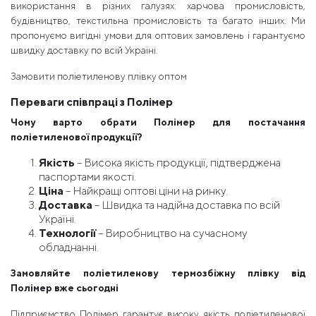
використання в різних галузях: харчова промисловість,
будівництво, текстильна промисловість та багато інших. Ми
пропонуємо вигідні умови для оптових замовлень і гарантуємо
швидку доставку по всій Україні.
Замовити поліетиленову плівку оптом
Переваги співпраці з Полімер
Чому варто обрати Полімер для постачання
поліетиленової продукції?
Якість
– Висока якість продукції, підтверджена
паспортами якості.
Ціна
– Найкращі оптові ціни на ринку.
Доставка
– Швидка та надійна доставка по всій
Україні.
Технології
– Виробництво на сучасному
обладнанні.
Замовляйте поліетиленову термозбіжну плівку від
Полімер вже сьогодні
Підприємство Полімер гарантує високу якість поліетиленової