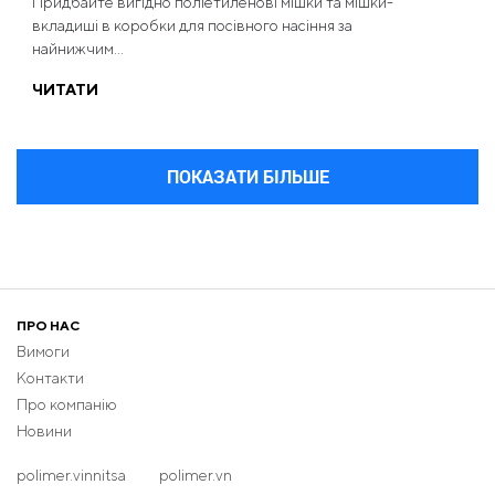
Придбайте вигідно поліетиленові мішки та мішки-
вкладиші в коробки для посівного насіння за
найнижчим...
ЧИТАТИ
ПОКАЗАТИ БІЛЬШЕ
ПРО НАС
Вимоги
Контакти
Про компанію
Новини
polimer.vinnitsa
polimer.vn