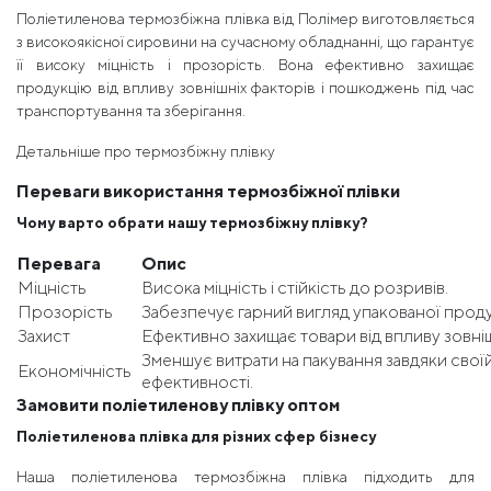
Поліетиленова термозбіжна плівка від Полімер виготовляється
з високоякісної сировини на сучасному обладнанні, що гарантує
її високу міцність і прозорість. Вона ефективно захищає
продукцію від впливу зовнішніх факторів і пошкоджень під час
транспортування та зберігання.
Детальніше про термозбіжну плівку
Переваги використання термозбіжної плівки
Чому варто обрати нашу термозбіжну плівку?
Перевага
Опис
Міцність
Висока міцність і стійкість до розривів.
Прозорість
Забезпечує гарний вигляд упакованої продук
Захист
Ефективно захищає товари від впливу зовніш
Зменшує витрати на пакування завдяки свої
Економічність
ефективності.
Замовити поліетиленову плівку оптом
Поліетиленова плівка для різних сфер бізнесу
Наша поліетиленова термозбіжна плівка підходить для