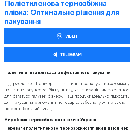
Поліетиленова термозбіжна
плівка: Оптимальне рішення для
пакування
VIBER
TELEGRAM
Поліетиленова плівка для ефективного пакування
Підприємство Полімер з Вінниці пропонує високоякісну
поліетиленову термозбіжну плівку, яка є незамінним елементом
для багатьох галузей бізнесу. Наш продукт ідеально підходить
для пакування різноманітних товарів, забезпечуючи їх захист і
презентабельний вигляд.
Виробник термозбіжної плівки в Україні
Переваги поліетиленової термозбіжної плівки від Полімер