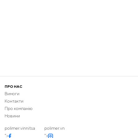
ПРО НАС
Вимоги
Контакти
Про компанію
Новини
polimer.vinnitsa
polimer.vn
">
">