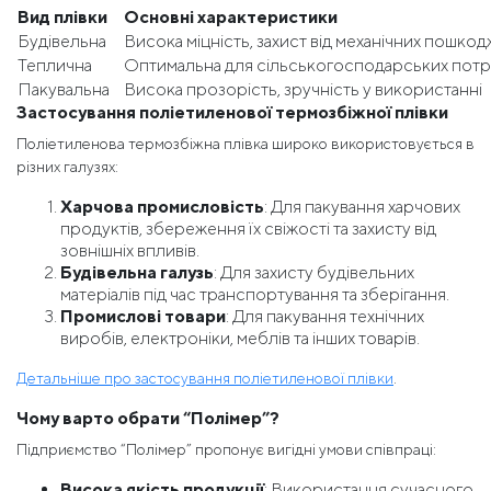
Вид плівки
Основні характеристики
Будівельна
Висока міцність, захист від механічних пошко
Теплична
Оптимальна для сільськогосподарських пот
Пакувальна
Висока прозорість, зручність у використанні
Застосування поліетиленової термозбіжної плівки
Поліетиленова термозбіжна плівка широко використовується в
різних галузях:
Харчова промисловість
: Для пакування харчових
продуктів, збереження їх свіжості та захисту від
зовнішніх впливів.
Будівельна галузь
: Для захисту будівельних
матеріалів під час транспортування та зберігання.
Промислові товари
: Для пакування технічних
виробів, електроніки, меблів та інших товарів.
Детальніше про застосування поліетиленової плівки
.
Чому варто обрати “Полімер”?
Підприємство “Полімер” пропонує вигідні умови співпраці:
Висока якість продукції
: Використання сучасного