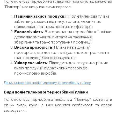
Поліетиленова термозбіжна плівка, яку пропонує підприємство
“Полімер”, має низку важливих переваг:
Надійний захист продукції
: Поліетиленова плівка
забезпечує захист від пилу, вологи, механічних
пошкоджень та інших негативних факторів.
Економічність
: Використання термозбіжної плівки
дозволяє зменшити витрати на пакування,
зберігання та транспортування продукції.
Висока прозорість
: Плівка має відмінну
прозорість, що дозволяє візуально контролювати
стан продукції без розпакування.
Універсальність
: Підходить для пакування різних
видів продукції, від харчових товарів до
промислових виробів.
Детальніше про поліетиленову термозбіжну плівку
.
Види поліетиленової термозбіжної плівки
Поліетиленова термозбіжна плівка від “Полімер” доступна в
різних видах, кожен з яких має свої особливості та сфери
застосування: