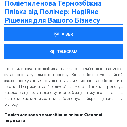
Поліетиленова Термозбіжна
Плівка від Полімер: Надійне
Рішення для Вашого Бізнесу
VIBER
TELEGRAM
Поліетиленова термозбіжна плівка є невід’ємною частиною
сучасного пакувального процесу. Вона забезпечує надійний
захист продукції від зовнішніх впливів і допомагає зберегти її
якість. Підприємство “Полімер” з міста Вінниця пропонує
високоякісну поліетиленову термозбіжну плівку, що відповідає
всім стандартам якості та забезпечує найкращі умови для
бізнесу.
Поліетиленова термозбіжна плівка: Основні
переваги