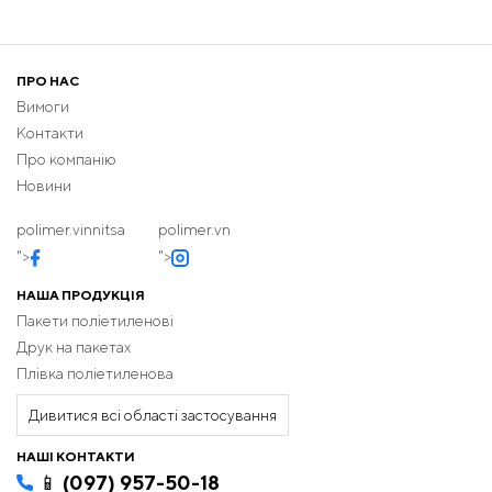
ПРО НАС
Вимоги
Контакти
Про компанію
Новини
polimer.vinnitsa
polimer.vn
">
">
НАША ПРОДУКЦІЯ
Пакети поліетиленові
Друк на пакетах
Плівка поліетиленова
Дивитися всі області застосування
НАШІ КОНТАКТИ
📱 (097) 957-50-18