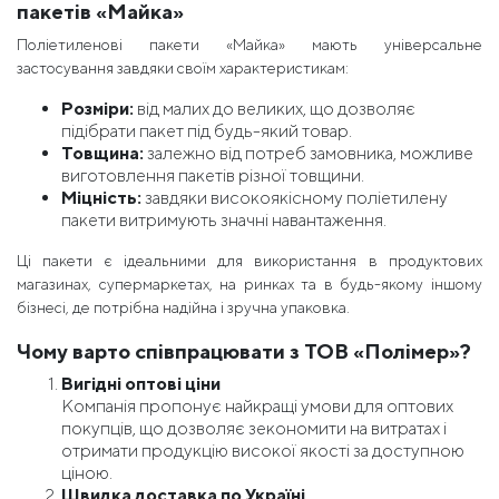
пакетів «Майка»
Поліетиленові пакети «Майка» мають універсальне
застосування завдяки своїм характеристикам:
Розміри:
від малих до великих, що дозволяє
підібрати пакет під будь-який товар.
Товщина:
залежно від потреб замовника, можливе
виготовлення пакетів різної товщини.
Міцність:
завдяки високоякісному поліетилену
пакети витримують значні навантаження.
Ці пакети є ідеальними для використання в продуктових
магазинах, супермаркетах, на ринках та в будь-якому іншому
бізнесі, де потрібна надійна і зручна упаковка.
Чому варто співпрацювати з ТОВ «Полімер»?
Вигідні оптові ціни
Компанія пропонує найкращі умови для оптових
покупців, що дозволяє зекономити на витратах і
отримати продукцію високої якості за доступною
ціною.
Швидка доставка по Україні