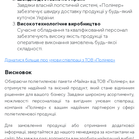
Завдяки власній логістичній системі, «Полімер»
забезпечує швидку доставку продукції у будь-який
куточок України.
Високотехнологічне виробництво
Сучасне обладнання та кваліфікований персонал
забезпечують високу якість продукції та
оперативне виконання замовлень будь-якої
складності.
Дізнатися більше про умови співпраці з ТОВ «Полімер»
Висновок
Обираючи поліетиленові пакети «Майка» від ТОВ «Полімер», ви
отримуєте надійний та якісний продукт, який стане відмінним
рішенням для вашого бізнесу. Завдяки широкому асортименту,
можливості персоналізації та вигідним умовам співпраці,
компанія «Полімер» є вашим надійним партнером у сфері
поліетиленової продукції.
Для замовлення продукції або отримання додаткової
інформації, звертайтеся до нашого менеджера за контактами на
сайті. Ми завжди раді допомогти вам зробити найкращий вибір!