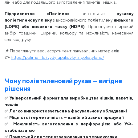
ліній або для подальшого виготовлення пакетів і мішків.
Підприємство «Полімер»
виготовляє
рукавну
поліетиленову плівку
з високоякісного поліетилену
низького
(LDPE) або високого тиску (HDPE)
. Пропонуємо широкий
вибір товщини, ширини, кольору та можливість нанесення
флексодруку.
📌 Переглянути весь асортимент пакувальних матеріалів:
👉
https://polimer.ltd/vydy_upakovky_z_polietylenu/
Чому поліетиленовий рукав — вигідне
рішення
✅
Універсальний формат для виробництва мішків, пакетів,
чохлів
✅
Легко використовується на фасувальному обладнанні
✅
Міцність і герметичність — надійний захист продукції
✅
Можливість виготовлення з перфорацією або УФ-
стабілізацією
✅
Придатний для термозварювання та термоусадки