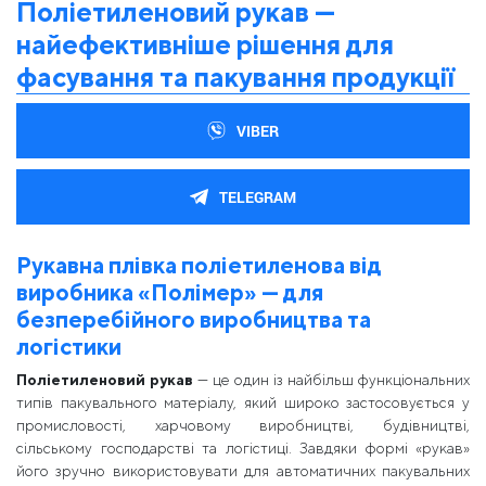
Поліетиленовий рукав —
найефективніше рішення для
фасування та пакування продукції
VIBER
TELEGRAM
Рукавна плівка поліетиленова від
виробника «Полімер» — для
безперебійного виробництва та
логістики
Поліетиленовий рукав
— це один із найбільш функціональних
типів пакувального матеріалу, який широко застосовується у
промисловості, харчовому виробництві, будівництві,
сільському господарстві та логістиці. Завдяки формі «рукав»
його зручно використовувати для автоматичних пакувальних