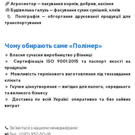
🌾
Агросектор — пакування кормів, добрив, насіння
🧰
Будівельна галузь — фасування сухих сумішей, клеїв
📃
Поліграфія — обгортання друкованої продукції для
транспортування
Чому обирають саме «Полімер»
🔹
Власне сучасне виробництво у Вінниці
🔹
Сертифікація ISO 9001:2015 та паспорт якості на
продукцію
🔹
Можливість термінового виготовлення під техзавдання
клієнта
🔹
Гнучке ціноутворення — вигідно для малого, середнього
та великого бізнесу
🔹
Доставка по всій Україні: оперативно та без зайвих
витрат
📞 Зв’яжіться з нашими менеджерами:
📲 Тел.: (097) 957-50-18