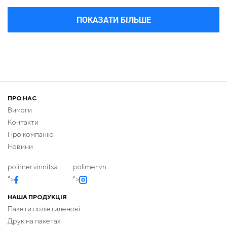
ПОКАЗАТИ БІЛЬШЕ
ПРО НАС
Вимоги
Контакти
Про компанію
Новини
polimer.vinnitsa
polimer.vn
">
">
НАША ПРОДУКЦІЯ
Пакети поліетиленові
Друк на пакетах