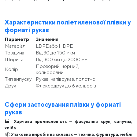
Характеристики поліетиленової плівки у
форматі рукав
Параметр
Значення
Матеріал
LDPE або HDPE
Товщина
Від 30 до 150 мкм
Ширина
Від 300 мм до 2000 мм
Прозорий, чорний,
Колір
кольоровий
Тип випуску
Рукав, напіврукав, полотно
Друк
Флексодрук до 6 кольорів
Сфери застосування плівки у форматі
рукав
🏭
Харчова промисловість — фасування круп, сипучих,
хліба
📦
Упаковка виробів на складах — техніка, фурнітура, меблі