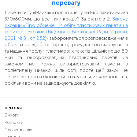
перевагу
Пакети типу «Майка» з поліетилену чи Еко пакети майка
370х600мм, що все-таки краще? За статтею 2,
Закону
України «Про обмеження обігу пластикових пакетів на
території України (Відомості Верховної Ради України,
2021, № 31, ст. 252)
» забороняється розповсюдження в
об’єктах роздрібної торгівлі, громадського харчування
та надання послуг пластикових пакетів щільністю до 50
мкм та оксорозкладних пластикових пакетів. За
законом не можна використовувати пакети з
поліетилену низької щільності, проте цей закон не
поширюється на біопакети з натуральних компонентів,
оскільки вони не зашкоджують довкіллю.
Купити пакети «Майка»
та Біопакети можна за номером
телефону, вказаним на нашому офіційному сайті з
доставкою у всі міста України: Київ, Умань, Черкаси,
ПРО НАС
Чернігів, Ірпінь, Бучу, Чернівці, Дніпро, Крижопіль,
Вимоги
Ямпіль, Івано-Франківськ, Харків, Хмельницький,
Контакти
Кропивницький, Кам’янець-Подільський, Жашків,
Про компанію
Жмеринку, Херсон, Луцьк, Львів, Миколаїв, Одеса,