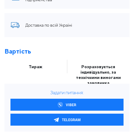
Доставка по всій Україні
Вартість
Тираж
Розраховується
індивідуально, за
технічними вимогами
замовника
Задати питання:
VIBER
TELEGRAM