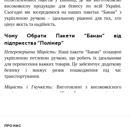
високоякісну продукцію для бізнесу по всій Україні.
Сьогодні ми зосередимося на наших пакетах “Банан” з
укріпленою ручкою – ідеальному рішенні для тих, хто
цінує якість та надійність.
Чому Обрати Пакети “Банан” від
підприєства “Полімер”
Неперевершена Міцність:
Наші пакети “Банан” оснащені
укріпленою петлевою ручкою, що робить їх ідеальними
для перенесення важких товарів. Це забезпечує додаткову
безпеку і знижує ризик пошкодження під час
транспортування.
Міцність і Гнучкість:
Виготовлені з високоякісного
поліетилену, наші пакети “Банан” гарантують відмінну
зносостійкість та еластичність, що дозволяє їм
витримувати значні навантаження без ризику розриву.
Оптимальний Вибір для Великих Замовлень
Економічна Вигода:
Завдяки виробництву великих
ПРО НАС