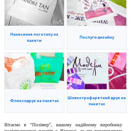
Нанесення логотипу на
Послуги дизайну
пакети
Шовкотрафаретний друк на
Флексодрук на пакетах
пакетах
Вітаємо в “Полімер”, вашому надійному виробнику
поліетиленових пакетів у Вінниці, де ми виготовляємо