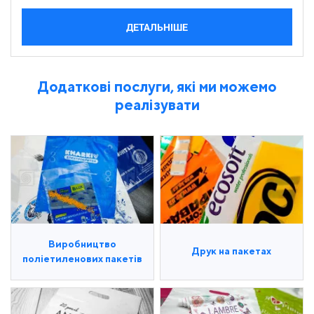
ДЕТАЛЬНІШЕ
Додаткові послуги, які ми можемо
реалізувати
Виробництво
Друк на пакетах
поліетиленових пакетів