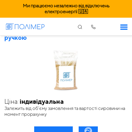
Ми працюємо незалежно від відключень
електроенергії 🇺🇦
Рівне. Пакети банан з укріпленою
ручкою
Ціна:
індивідуальна
Залежить від об’єму замовлення та вартості сировини на
момент прорахунку