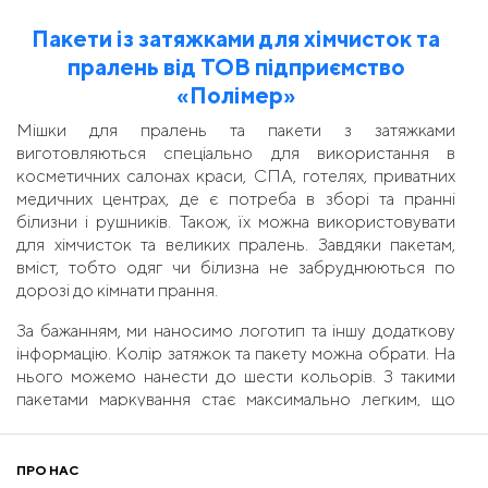
Пакети із затяжками для хімчисток та
пралень від ТОВ підприємство
«Полімер»
Мішки для пралень та пакети з затяжками
виготовляються спеціально для використання в
косметичних салонах краси, СПА, готелях, приватних
медичних центрах, де є потреба в зборі та пранні
білизни і рушників. Також, їх можна використовувати
для хімчисток та великих пралень. Завдяки пакетам,
вміст, тобто одяг чи білизна не забруднюються по
дорозі до кімнати прання.
За бажанням, ми наносимо логотип та іншу додаткову
інформацію. Колір затяжок та пакету можна обрати. На
нього можемо нанести до шести кольорів. З такими
пакетами маркування стає максимально легким, що
пришвидшує роботу. Ми виготовляємо різну товщину
мішків, проте зазвичай достатньо 40 мкм, щоб він
витримував вагу текстильних виробів. Також, мішки із
ПРО НАС