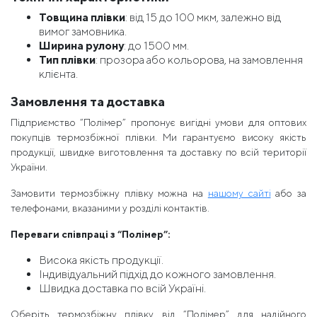
Товщина плівки
: від 15 до 100 мкм, залежно від
вимог замовника.
Ширина рулону
: до 1500 мм.
Тип плівки
: прозора або кольорова, на замовлення
клієнта.
Замовлення та доставка
Підприємство “Полімер” пропонує вигідні умови для оптових
покупців термозбіжної плівки. Ми гарантуємо високу якість
продукції, швидке виготовлення та доставку по всій території
України.
Замовити термозбіжну плівку можна на
нашому сайті
або за
телефонами, вказаними у розділі контактів.
Переваги співпраці з “Полімер”:
Висока якість продукції.
Індивідуальний підхід до кожного замовлення.
Швидка доставка по всій Україні.
Оберіть термозбіжну плівку від “Полімер” для надійного