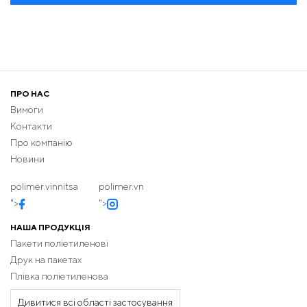
ПРО НАС
Вимоги
Контакти
Про компанію
Новини
polimer.vinnitsa
polimer.vn
">
">
НАША ПРОДУКЦІЯ
Пакети поліетиленові
Друк на пакетах
Плівка поліетиленова
Дивитися всі області застосування