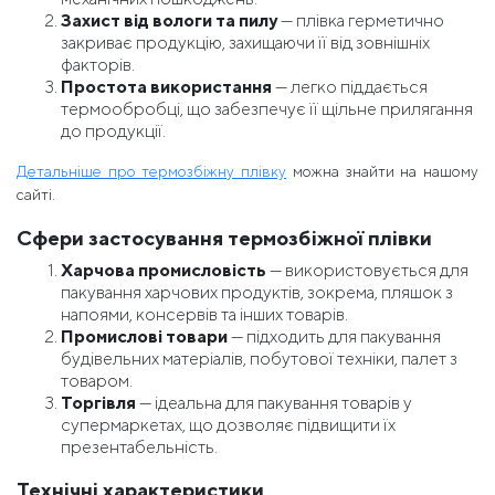
Захист від вологи та пилу
— плівка герметично
закриває продукцію, захищаючи її від зовнішніх
факторів.
Простота використання
— легко піддається
термообробці, що забезпечує її щільне прилягання
до продукції.
Детальніше про термозбіжну плівку
можна знайти на нашому
сайті.
Сфери застосування термозбіжної плівки
Харчова промисловість
— використовується для
пакування харчових продуктів, зокрема, пляшок з
напоями, консервів та інших товарів.
Промислові товари
— підходить для пакування
будівельних матеріалів, побутової техніки, палет з
товаром.
Торгівля
— ідеальна для пакування товарів у
супермаркетах, що дозволяє підвищити їх
презентабельність.
Технічні характеристики