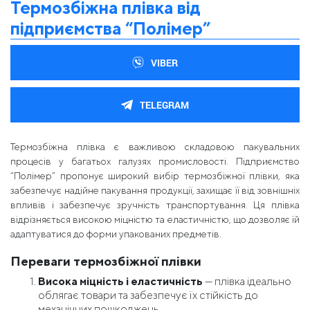
Термозбіжна плівка від
підприємства “Полімер”
VIBER
TELEGRAM
Термозбіжна плівка є важливою складовою пакувальних
процесів у багатьох галузях промисловості. Підприємство
“Полімер” пропонує широкий вибір термозбіжної плівки, яка
забезпечує надійне пакування продукції, захищає її від зовнішніх
впливів і забезпечує зручність транспортування. Ця плівка
відрізняється високою міцністю та еластичністю, що дозволяє їй
адаптуватися до форми упакованих предметів.
Переваги термозбіжної плівки
Висока міцність і еластичність
— плівка ідеально
облягає товари та забезпечує їх стійкість до
механічних пошкоджень.