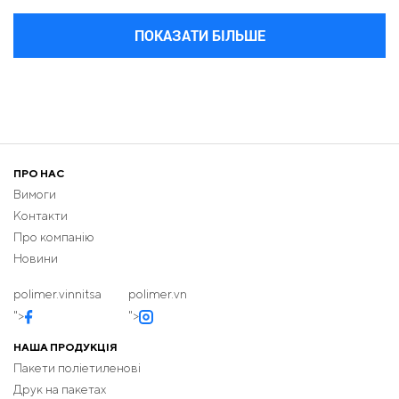
ПОКАЗАТИ БІЛЬШЕ
ПРО НАС
Вимоги
Контакти
Про компанію
Новини
polimer.vinnitsa
polimer.vn
">
">
НАША ПРОДУКЦІЯ
Пакети поліетиленові
Друк на пакетах