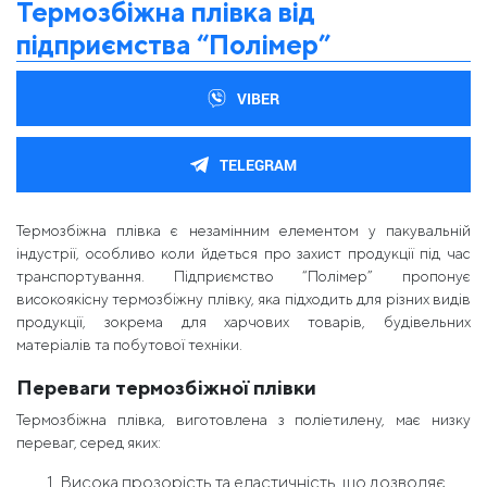
Термозбіжна плівка від
підприємства “Полімер”
VIBER
TELEGRAM
Термозбіжна плівка є незамінним елементом у пакувальній
індустрії, особливо коли йдеться про захист продукції під час
транспортування. Підприємство “Полімер” пропонує
високоякісну термозбіжну плівку, яка підходить для різних видів
продукції, зокрема для харчових товарів, будівельних
матеріалів та побутової техніки.
Переваги термозбіжної плівки
Термозбіжна плівка, виготовлена з поліетилену, має низку
переваг, серед яких:
Висока прозорість та еластичність, що дозволяє