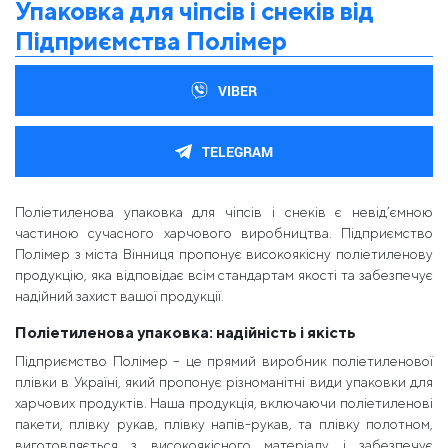
Упаковка для чіпсів і снеків від
Підприємства Полімер
VIBER
TELEGRAM
Поліетиленова упаковка для чіпсів і снеків є невід’ємною
частиною сучасного харчового виробництва. Підприємство
Полімер з міста Вінниця пропонує високоякісну поліетиленову
продукцію, яка відповідає всім стандартам якості та забезпечує
надійний захист вашої продукції.
Поліетиленова упаковка: надійність і якість
Підприємство Полімер – це прямий виробник поліетиленової
плівки в Україні, який пропонує різноманітні види упаковки для
харчових продуктів. Наша продукція, включаючи поліетиленові
пакети, плівку рукав, плівку напів-рукав, та плівку полотном,
виготовляється з високоякісного матеріалу і забезпечує