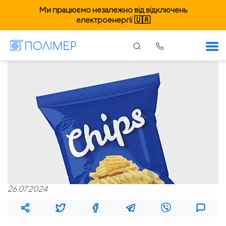
Ми працюємо незалежно від відключень
електроенергії 🇺🇦
26.07.2024