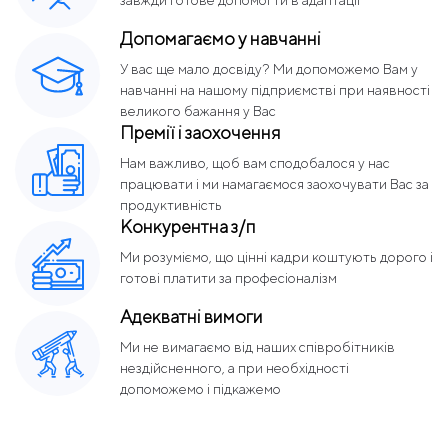
завжди готове допомогти в адаптації
Допомагаємо у навчанні
У вас ще мало досвіду? Ми допоможемо Вам у
навчанні на нашому підприємстві при наявності
великого бажання у Вас
Премії і заохочення
Нам важливо, щоб вам сподобалося у нас
працювати і ми намагаємося заохочувати Вас за
продуктивність
Конкурентна з/п
Ми розуміємо, що цінні кадри коштують дорого і
готові платити за професіоналізм
Адекватні вимоги
Ми не вимагаємо від наших співробітників
нездійсненного, а при необхідності
допоможемо і підкажемо