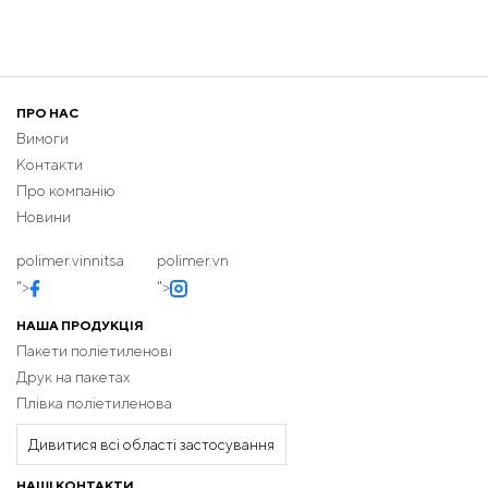
ПРО НАС
Вимоги
Контакти
Про компанію
Новини
polimer.vinnitsa
polimer.vn
">
">
НАША ПРОДУКЦІЯ
Пакети поліетиленові
Друк на пакетах
Плівка поліетиленова
Дивитися всі області застосування
НАШІ КОНТАКТИ