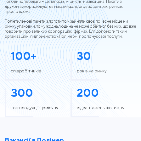
Головні їх переваги – це легкість, міцність і низька ціна. Пакети з
друком використовують в магазинах, торгових центрах, ринках і
просто вдома.
Поліетиленові пакети з логотипом зайняли своє почесне місце ни
ринку упаковки, тому жодна людина не може обійтися без них, що вже
говорити про великих корпораціях і фірмах. Для допомоги таким
організаціям, підприємство «Полімер» і пропонує свої послуги.
100
+
30
співробітників
років на ринку
300
200
тон продукції щомісяця
відвантажень щотижня
Вакансії в Полімер