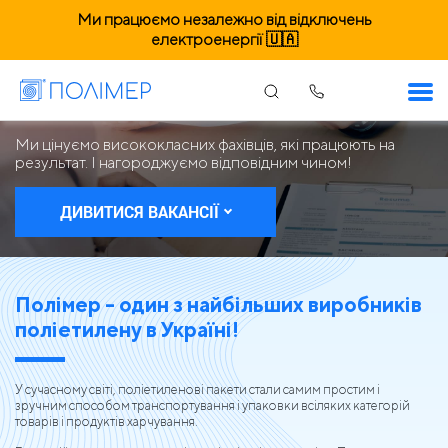
Ми працюємо незалежно від відключень
електроенергії 🇺🇦
Вакансії Полімер
Ми цінуємо висококласних фахівців, які працюють на
результат. І нагороджуємо відповідним чином!
ДИВИТИСЯ ВАКАНСІЇ
Полімер - один з найбільших виробників
поліетилену в Україні!
У сучасному світі, поліетиленові пакети стали самим простим і
зручним способом транспортування і упаковки всіляких категорій
товарів і продуктів харчування.