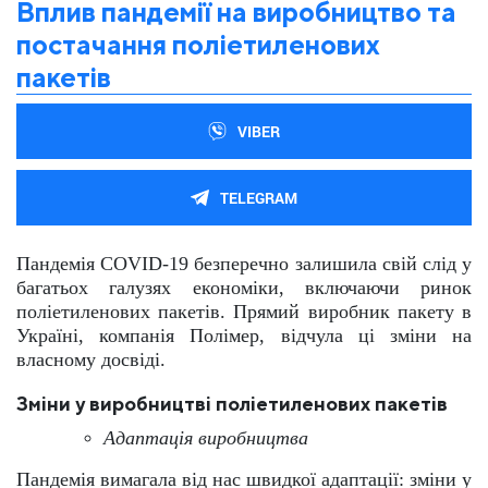
Вплив пандемії на виробництво та
постачання поліетиленових
пакетів
VIBER
TELEGRAM
Пандемія COVID-19 безперечно залишила свій слід у
багатьох галузях економіки, включаючи ринок
поліетиленових пакетів. Прямий виробник пакету в
Україні, компанія Полімер, відчула ці зміни на
власному досвіді.
Зміни у виробництві поліетиленових пакетів
Адаптація виробництва
Пандемія вимагала від нас швидкої адаптації: зміни у