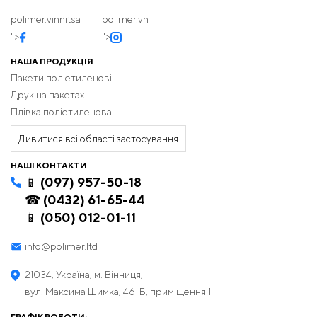
polimer.vinnitsa
polimer.vn
">
">
НАША ПРОДУКЦІЯ
Пакети поліетиленові
Друк на пакетах
Плівка поліетиленова
Дивитися всі області застосування
НАШІ КОНТАКТИ
📱 (097) 957-50-18
☎ (0432) 61-65-44
📱 (050) 012-01-11
info@polimer.ltd
21034, Україна, м. Вінниця,
вул. Максима Шимка, 46-Б, приміщення 1
ГРАФІК РОБОТИ: