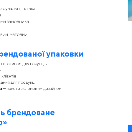
асувальні, плівка
в
ами замовника
вий, матовий
рендованої упаковки
 логотипом для покупців
в
 клієнтів
ання для продукції
и
— пакети з фірмовим дизайном
ть брендоване
р»