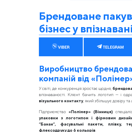
Брендоване пакув
бізнес у впізнаван
VIBER
TELEGRAM
Виробництво брендова
компаній від «Полімер»
У світі, де конкуренція зростає щодня,
брендова
впізнаваності. Клієнт бачить логотип — і од
візуального контакту
, який збільшує довіру та 
Підприємство
«Полімер» (Вінниця)
спеціалі
упаковки з логотипом і фірмовим дизай
“Банан”, фасувальні пакети, плівку, те
флексодруку до 6 кольорів
.