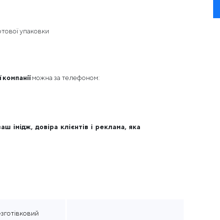
отової упаковки
 компанії
можна за телефоном:
ш імідж, довіра клієнтів і реклама, яка
зготівковий