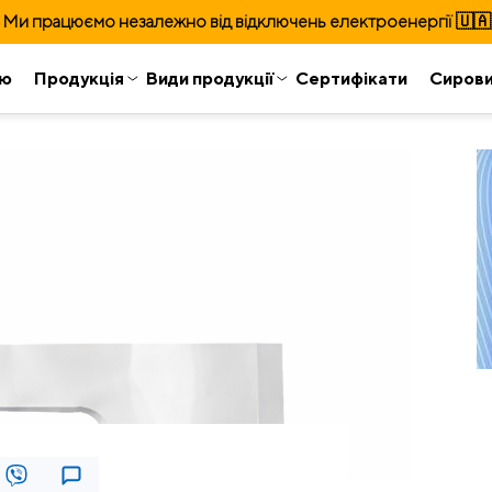
Ми працюємо незалежно від відключень електроенергії 🇺🇦
ію
Продукція
Види продукції
Сертифікати
Сиров