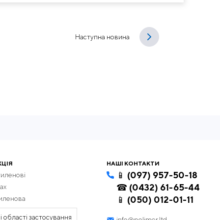
Наступна новина
КЦІЯ
НАШІ КОНТАКТИ
📱 (097) 957-50-18
тиленові
☎ (0432) 61-65-44
ах
тиленова
📱 (050) 012-01-11
і області застосування
info@polimer.ltd