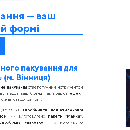
ання — ваш
ій формі
ного пакування для
 (м. Вінниця)
не пакування
стає потужним інструментом
разу згадує ваш бренд. Так працює
ефект
лояльність до компанії.
зується на
виробництві поліетиленової
ном
. Ми виготовляємо
пакети “Майка”,
рмозбіжну упаковку
— з можливістю