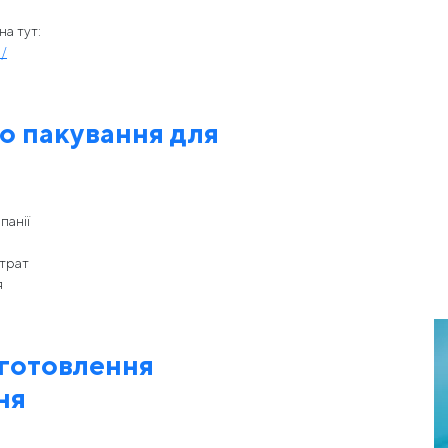
а тут:
u/
о пакування для
панії
итрат
я
иготовлення
ня