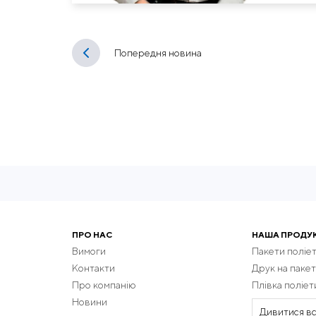
Попередня новина
ПРО НАС
НАША ПРОДУ
Вимоги
Пакети поліе
Контакти
Друк на пакет
Про компанію
Плівка поліе
Новини
Дивитися вс