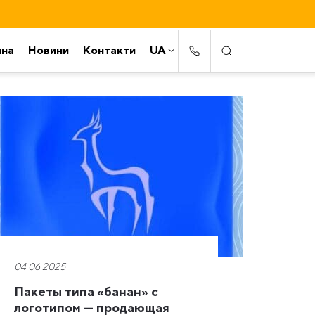
ина
Новини
Контакти
UA
04.06.2025
Пакеты типа «банан» с
логотипом — продающая