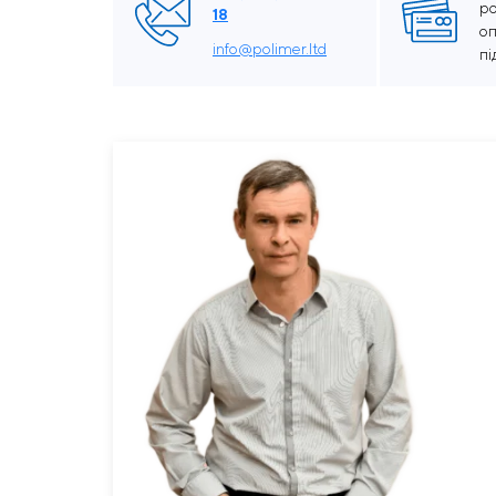
р
18
о
info@polimer.ltd
п