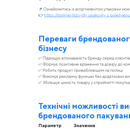
📌 Ознайомитись із асортиментом упаковки можн
👉
https://polimer.ltd/vydy_upakovky_z_polietylen
Переваги брендованог
бізнесу
✅ Підвищує впізнаваність бренду серед клієнтів
✅ Формує позитивне враження та довіру до ком
✅ Робить продукт привабливішим на полиці
✅ Виконує рекламну функцію без додаткових в
✅ Збільшує цінність товару у сприйнятті покупц
Технічні можливості в
брендованого пакуван
Параметр
Значення