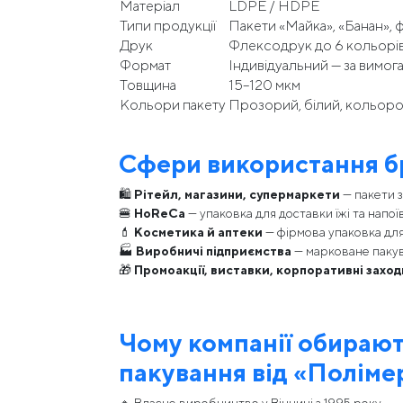
Матеріал
LDPE / HDPE
Типи продукції
Пакети «Майка», «Банан», ф
Друк
Флексодрук до 6 кольорі
Формат
Індивідуальний — за вимог
Товщина
15–120 мкм
Кольори пакету
Прозорий, білий, кольоро
Сфери використання б
🛍
Рітейл, магазини, супермаркети
— пакети з
🍔
HoReCa
— упаковка для доставки їжі та напої
💄
Косметика й аптеки
— фірмова упаковка для
🏭
Виробничі підприємства
— марковане пакув
🎁
Промоакції, виставки, корпоративні заход
Чому компанії обираю
пакування від «Поліме