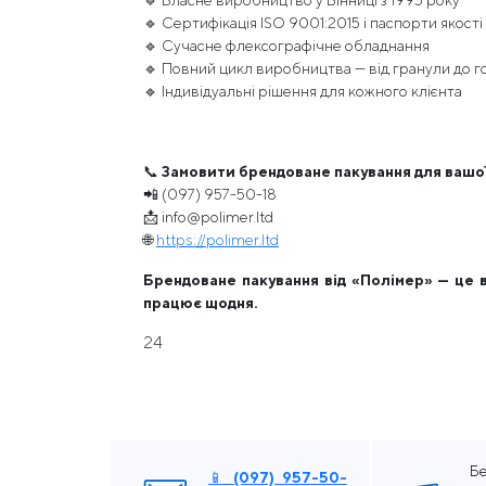
🔹 Власне виробництво у Вінниці з 1995 року
🔹 Сертифікація ISO 9001:2015 і паспорти якості
🔹 Сучасне флексографічне обладнання
🔹 Повний цикл виробництва — від гранули до г
🔹 Індивідуальні рішення для кожного клієнта
📞
Замовити брендоване пакування для вашої
📲 (097) 957-50-18
📩 info@polimer.ltd
🌐
https://polimer.ltd
Брендоване пакування від «Полімер» — це ва
працює щодня.
24
Бе
📱 (097) 957-50-