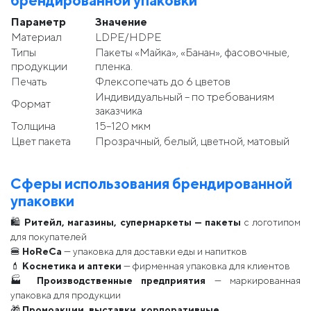
брендированной упаковки
Параметр
Значение
Материал
LDPE/HDPE
Типы
Пакеты «Майка», «Банан», фасовочные,
продукции
пленка.
Печать
Флексопечать до 6 цветов
Индивидуальный – по требованиям
Формат
заказчика
Толщина
15–120 мкм
Цвет пакета
Прозрачный, белый, цветной, матовый
Сферы использования брендированной
упаковки
🛍
Ритейл, магазины, супермаркеты — пакеты
с логотипом
для покупателей
🍔
HoReCa
— упаковка для доставки еды и напитков
💄
Косметика и аптеки
— фирменная упаковка для клиентов
🏭
Производственные предприятия
— маркированная
упаковка для продукции
🎁
Промоакции, выставки, корпоративные