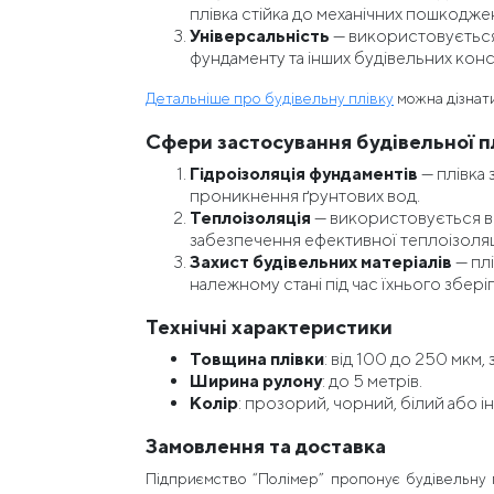
плівка стійка до механічних пошкоджен
Універсальність
— використовується 
фундаменту та інших будівельних конс
Детальніше про будівельну плівку
можна дізнати
Сфери застосування будівельної п
Гідроізоляція фундаментів
— плівка 
проникнення ґрунтових вод.
Теплоізоляція
— використовується в
забезпечення ефективної теплоізоляці
Захист будівельних матеріалів
— плі
належному стані під час їхнього збері
Технічні характеристики
Товщина плівки
: від 100 до 250 мкм,
Ширина рулону
: до 5 метрів.
Колір
: прозорий, чорний, білий або і
Замовлення та доставка
Підприємство “Полімер” пропонує будівельну п