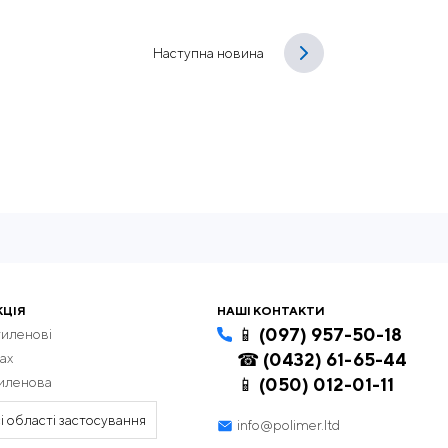
Наступна новина
КЦІЯ
НАШІ КОНТАКТИ
📱 (097) 957-50-18
тиленові
☎ (0432) 61-65-44
ах
тиленова
📱 (050) 012-01-11
і області застосування
info@polimer.ltd