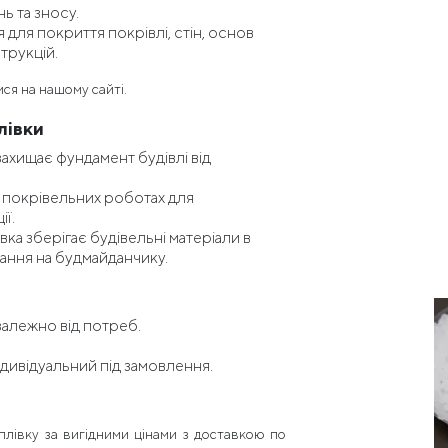
ь та зносу.
для покриття покрівлі, стін, основ
трукцій.
ся на нашому сайті.
лівки
захищає фундамент будівлі від
 покрівельних роботах для
ї.
вка зберігає будівельні матеріали в
гання на будмайданчику.
 залежно від потреб.
ндивідуальний під замовлення.
лівку за вигідними цінами з доставкою по