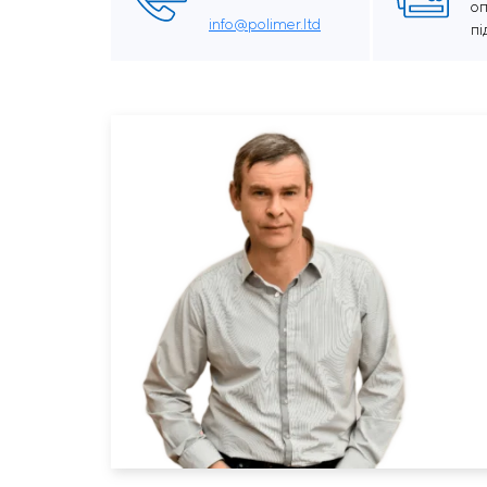
о
info@polimer.ltd
п