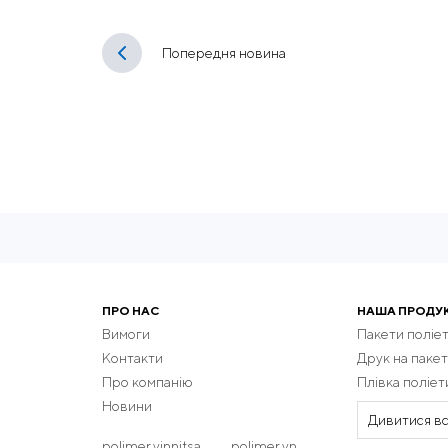
Попередня новина
ПРО НАС
НАША ПРОДУ
Вимоги
Пакети поліе
Контакти
Друк на пакет
Про компанію
Плівка поліе
Новини
Дивитися вс
polimer.vinnitsa
polimer.vn