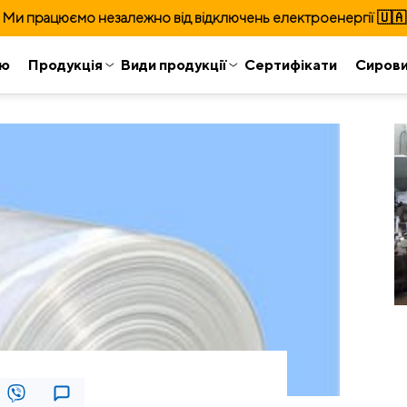
Ми працюємо незалежно від відключень електроенергії 🇺🇦
ію
Продукція
Види продукції
Сертифікати
Сиров