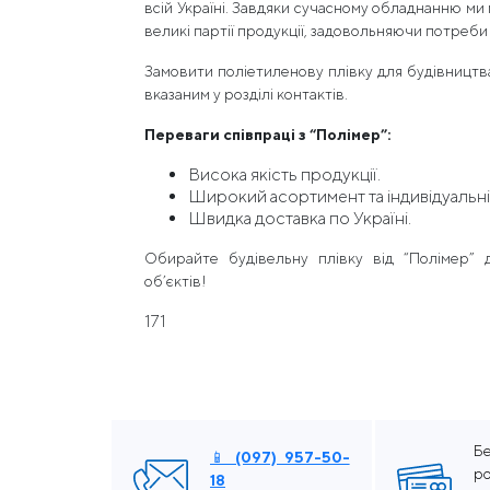
всій Україні. Завдяки сучасному обладнанню м
великі партії продукції, задовольняючи потреби
Замовити поліетиленову плівку для будівницт
вказаним у розділі контактів.
Переваги співпраці з “Полімер”:
Висока якість продукції.
Широкий асортимент та індивідуальні
Швидка доставка по Україні.
Обирайте будівельну плівку від “Полімер” 
об’єктів!
171
Бе
📱 (097) 957-50-
р
18