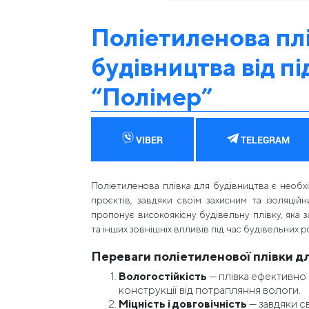
Поліетиленова пл
будівництва від п
“Полімер”
VIBER
TELEGRAM
Поліетиленова плівка для будівництва є необх
проєктів, завдяки своїм захисним та ізоляцій
пропонує високоякісну будівельну плівку, яка з
та інших зовнішніх впливів під час будівельних р
Переваги поліетиленової плівки д
Вологостійкість
— плівка ефективно 
конструкції від потрапляння вологи.
Міцність і довговічність
— завдяки св