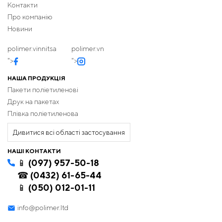
Контакти
петлевою ручкою. Наше обладнання дозволяє наносити
Про компанію
логотипи та іншу інформацію, роблячи кожен пакет
унікальним і впізнаваним.
Новини
polimer.vinnitsa
polimer.vn
">
">
Оптимальні ціни
НАША ПРОДУКЦІЯ
Пакети поліетиленові
Друк на пакетах
Купуючи пакети оптом у “Полімер”, ви отримуєте не
тільки якісну продукцію, але й вигідні ціни, які
Плівка поліетиленова
дозволяють оптимізувати витрати та збільшити прибуток
Дивитися всі області застосування
вашого бізнесу.
НАШІ КОНТАКТИ
📱 (097) 957-50-18
Логістика та доставка
☎ (0432) 61-65-44
📱 (050) 012-01-11
Наше підприємство розташоване у Вінниці, але ми
info@polimer.ltd
здійснюємо доставку по всій Україні. Ми гарантуємо