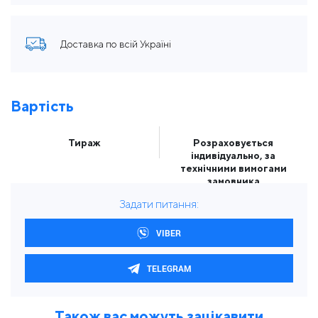
Доставка по всій Україні
Вартість
Тираж
Розраховується
індивідуально, за
технічними вимогами
замовника
Задати питання:
VIBER
TELEGRAM
Також вас можуть зацікавити