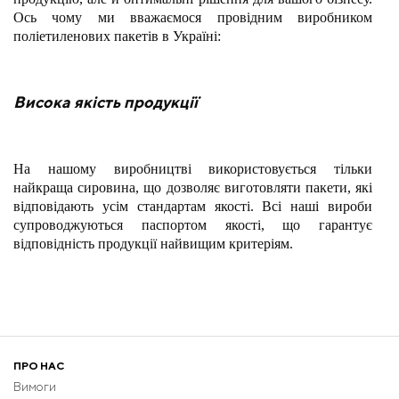
Ось чому ми вважаємося провідним виробником
поліетиленових пакетів в Україні:
Висока якість продукції
На нашому виробництві використовується тільки
найкраща сировина, що дозволяє виготовляти пакети, які
відповідають усім стандартам якості. Всі наші вироби
супроводжуються паспортом якості, що гарантує
відповідність продукції найвищим критеріям.
Широкий асортимент
ПРО НАС
Ми пропонуємо широкий вибір пакетів, включаючи
Вимоги
пакети майка, пакети банан, а також спеціальні пакети з