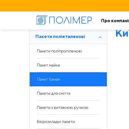
Про компан
Ки
Пакети поліетиленові
Пакети поліпропіленові
Пакет майка
Пакет банан
Пакети для сміття
Пакети з витяжною ручкою
Біорозкладні пакети