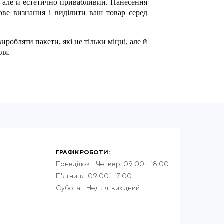
 але й естетично привабливий. Нанесення
ове визнання і виділити ваш товар серед
обляти пакети, які не тільки міцні, але й
ля.
ки, гарантуючи, що кожне замовлення буде
оптом доступні за конкурентними цінами,
нням тільки найкращих матеріалів.
ГРАФІК РОБОТИ:
 забезпечуємо своєчасну доставку по всій
Понеділок - Четвер: 09:00 − 18:00
П'ятниця: 09:00 - 17:00
Субота - Неділя: вихідний
а і пропонуємо індивідуальні рішення для