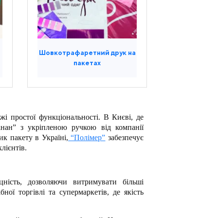
Шовкотрафаретний друк на
пакетах
жі простої функціональності. В Києві, де
анан” з укріпленою ручкою від компанії
к пакету в Україні,
“Полімер”
забезпечує
лієнтів.
цність, дозволяючи витримувати більші
ної торгівлі та супермаркетів, де якість