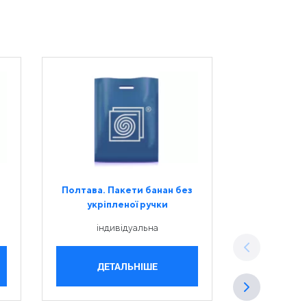
Полтава. Пакети банан без
Житомир. П
укріпленої ручки
укріп
індивідуальна
інди
ДЕТАЛЬНІШЕ
ДЕТ