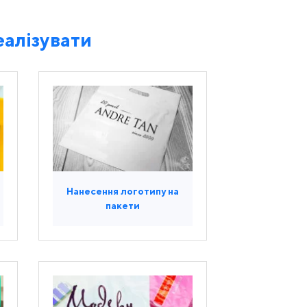
еалізувати
Нанесення логотипу на
пакети