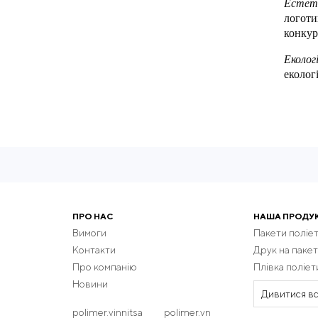
Естети
логоти
конкур
Еколог
еколог
Ваш 
“Полім
викона
що роб
Чому 
В
ПРО НАС
НАША ПРОДУ
Ш
Вимоги
Пакети поліе
У
Контакти
Друк на пакет
Про компанію
Плівка поліе
К
Новини
з
Дивитися вс
Зробі
polimer.vinnitsa
polimer.vn