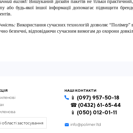
чний вигляд:
Вишуканий дизайн пакетів не тільки практичний,
пу або будь-якої іншої інформації допомагає підвищити бренд
ентів.
ічність:
Використання сучасних технологій дозволяє “Полімер” вир
ічно безпечні, відповідаючи сучасним вимогам до охорони довкіл
надійний партнер у сфері упаковки
ер” пропонує повний спектр послуг від виробництва до достав
не вчасно та з максимальною увагою до деталей. Наші пакети 
ить нас ідеальним вибором для бізнесів будь-якого масштабу.
“Полімер” — це вибір професіоналів
исока якість продукції: Кожен пакет виготовляється з використа
КЦІЯ
НАШІ КОНТАКТИ
видка доставка: Завдяки розгалуженій логістичній мережі, ми
📱 (097) 957-50-18
тиленові
країні.
☎ (0432) 61-65-44
ах
тиленова
📱 (050) 012-01-11
лієнтоорієнтований підхід: Ми високо цінуємо кожного клієнт
адоволення їхніх потреб.
і області застосування
info@polimer.ltd
ть свій вибір на користь якості