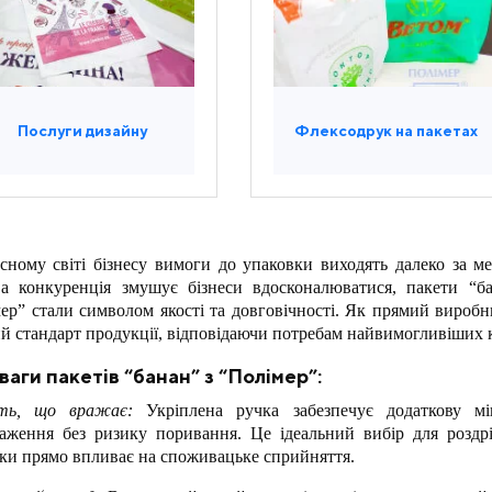
Послуги дизайну
Флексодрук на пакетах
сному світі бізнесу вимоги до упаковки виходять далеко за ме
а конкуренція змушує бізнеси вдосконалюватися, пакети “б
ер” стали символом якості та довговічності. Як прямий виробни
й стандарт продукції, відповідаючи потребам найвимогливіших к
аги пакетів “банан” з “Полімер”:
сть, що вражає:
Укріплена ручка забезпечує додаткову мі
аження без ризику поривання. Це ідеальний вибір для роздріб
ки прямо впливає на споживацьке сприйняття.