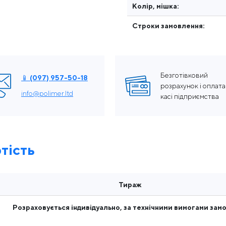
Колір, мішка:
Строки замовлення:
Безготівковий
📱 (097) 957-50-18
розрахунок і оплата
info@polimer.ltd
касі підприємства
тість
Тираж
Розраховується індивідуально, за технічними вимогами зам