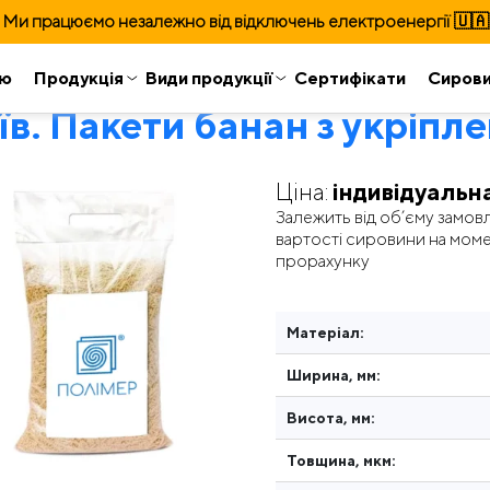
Ми працюємо незалежно від відключень електроенергії 🇺🇦
ію
Продукція
Види продукції
Сертифікати
Сиров
їв. Пакети банан з укріп
Ціна:
індивідуальн
Залежить від об’єму замов
вартості сировини на мом
прорахунку
Матеріал:
Ширина, мм:
Висота, мм:
Товщина, мкм: