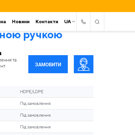
ина
Новини
Контакти
UA
леною ручкою
а
лення та
ЗАМОВИТИ
ент
HDPE/LDPE
Під замовлення
Під замовлення
Під замовлення