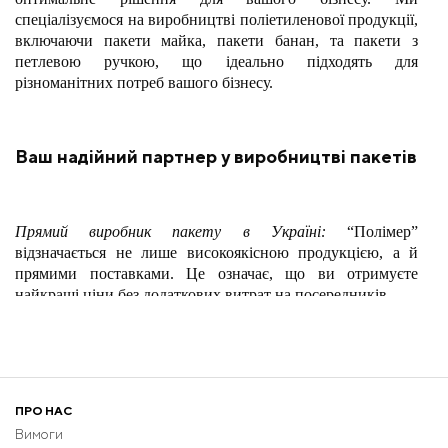
спеціалізуємося на виробництві поліетиленової продукції,
включаючи пакети майка, пакети банан, та пакети з
петлевою ручкою, що ідеально підходять для
різноманітних потреб вашого бізнесу.
Ваш надійний партнер у виробництві пакетів
Прямий виробник пакету в Україні:
“Полімер”
відзначається не лише високоякісною продукцією, а й
прямими поставками. Це означає, що ви отримуєте
найкращі ціни без додаткових витрат на посередників.
Високотехнологічне виробництво:
Наше виробництво
оснащене найсучаснішим обладнанням, що дозволяє нам
виготовляти пакети високої якості з гарантованою
ПРО НАС
довговічністю та міцністю.
Вимоги