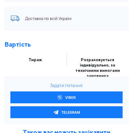
Доставка по всій Україні
Вартість
Тираж
Розраховується
індивідуально, за
технічними вимогами
замовника
Задати питання:
VIBER
TELEGRAM
Також вас можуть зацікавити