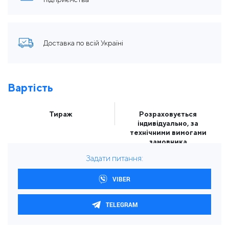
Доставка по всій Україні
Вартість
Тираж
Розраховується
індивідуально, за
технічними вимогами
замовника
Задати питання:
VIBER
TELEGRAM