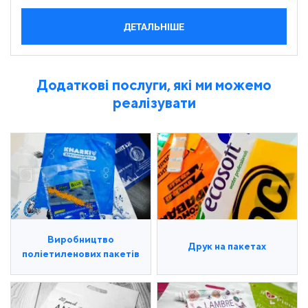
ДЕТАЛЬНІШЕ
Додаткові послуги, які ми можемо
реалізувати
Виробництво
Друк на пакетах
поліетиленових пакетів