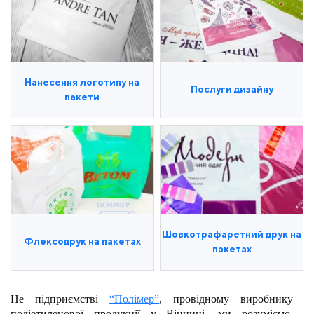
Нанесення логотипу на
Послуги дизайну
пакети
Шовкотрафаретний друк на
Флексодрук на пакетах
пакетах
Не підприємстві
“Полімер”
, провідному виробнику
поліетиленової продукції у Вінниці, ми розуміємо,