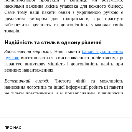
наскільки важлива якісна упаковка для кожного бізнесу.
Саме тому наші пакети банан з укріпленою ручкою є
ідеальним вибором для підприємств, що прагнуть
забезпечити зручність та довговічність упаковки своїх
товарів.
Надійність та стиль в одному рішенні
Забезпечення міцності:
Наші пакети
банан з укріпленою
ручкою
виготовляються з високоякісного поліетилену, що
гарантує виняткову міцність і довговічність навіть при
великих навантаженнях.
Естетичний вигляд:
Чистота ліній та можливість
нанесення логотипів та іншої інформації робить ці пакети
не тільки практичними, а й привабливими, підвищуючи
впізнаваність вашого бренду.
Використання в різних галузях
Різноманітність застосувань:
Пакети банан ідеально
підходять для супермаркетів, роздрібних магазинів,
ПРО НАС