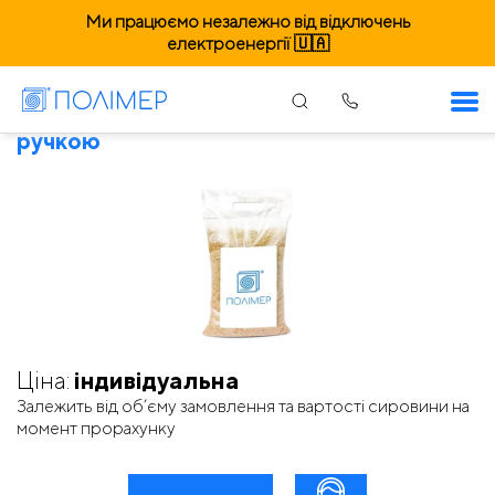
Ми працюємо незалежно від відключень
електроенергії 🇺🇦
Чернівці. Пакети банан з укріпленою
ручкою
Ціна:
індивідуальна
Залежить від об’єму замовлення та вартості сировини на
момент прорахунку