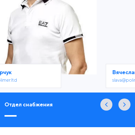
Вячеслав Пивоваров
slava@polimer.ltd
Отдел снабжения