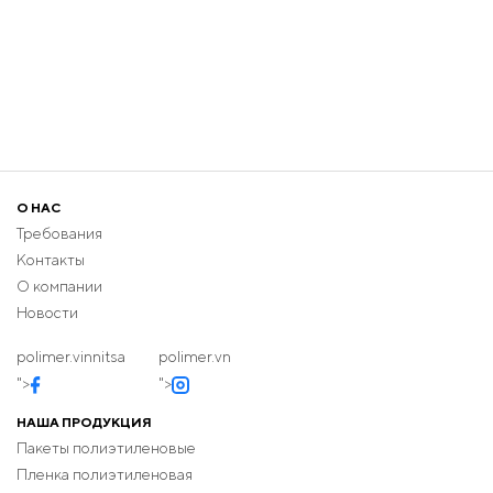
О НАС
Требования
Контакты
О компании
Новости
polimer.vinnitsa
polimer.vn
">
">
НАША ПРОДУКЦИЯ
Пакеты полиэтиленовые
Пленка полиэтиленовая