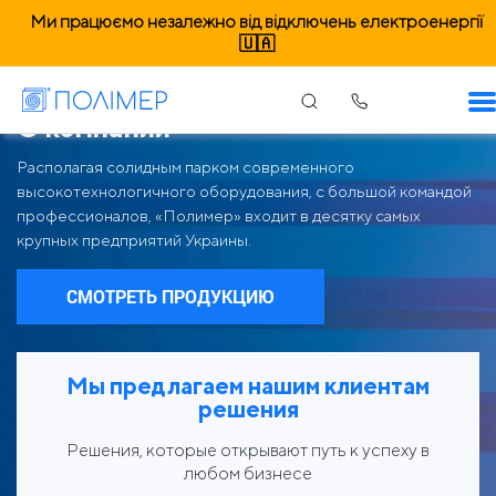
Ми працюємо незалежно від відключень електроенергії
🇺🇦
О компании
Располагая солидным парком современного
высокотехнологичного оборудования, с большой командой
профессионалов, «Полимер» входит в десятку самых
крупных предприятий Украины.
СМОТРЕТЬ ПРОДУКЦИЮ
Мы предлагаем нашим клиентам
решения
Решения, которые открывают путь к успеху в
любом бизнесе