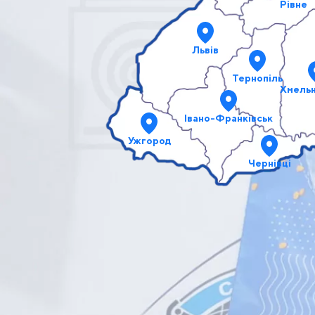
Рівне
Львів
Тернопіль
Хмель
Івано-Франківськ
Ужгород
Чернівці