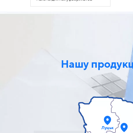
Нашу продукці
Луцьк