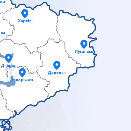
ми
Харків
ава
Луганськ
Дніпро
Донецьк
Запоріжжя