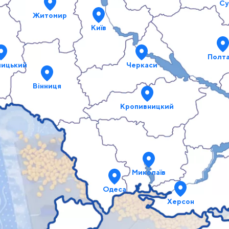
Су
Житомир
Київ
Полт
ницький
Черкаси
Вінниця
Кропивницкий
Миколаїв
Одеса
Херсон