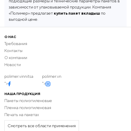
подходящие размеры и технические параметры пакетов в
информационным текстом. Печать может выполняться
зависимости от упаковываемой продукции. Компания
на одной стороне пакета с использованием 6 цветов.
«Полимер» предлагает
купить пакет вкладыш
по
При оптовой закупке
полиэтиленовых мешков
выгодной цене.
вкладышей
клиент получает оптимальную стоимость
за единицу продукции.
О НАС
Требования
Контакты
О компании
Новости
polimer.vinnitsa
polimer.vn
">
">
НАША ПРОДУКЦИЯ
Пакеты полиэтиленовые
Пленка полиэтиленовая
Печать на пакетах
Смотреть все области применения