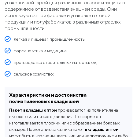
упаковочной тарой для различных товаров и защищают
содержимое от воздействия внешней среды. Они
используются при фасовке и упаковке готовой
продукции и полуфабрикатов в различных отраслях
промышленности:
легкая и пищевая промышленность;
фармацевтика и медицина;
производство строительных материалов;
сельское хозяйство;
парфюмерно-косметическое производство;
Характеристики и достоинства
машиностроение и радиоэлектроника;
полиэтиленовых вкладышей
оптово-розничная торговля.
Пакет вкладыш оптом
производятся из полиэтилена
высокого или низкого давления. По форме он
Полиэтиленовые мешки вкладыши
удобны для
изготавливается плоским или с образованием боковых
фасовки жидких и мягких пищевых продуктов (масла,
складок. По желанию заказчика пакет
вкладыш оптом
плавленого сыра, повидла, растительного и животного
могут быть выполнены цветными или непрозрачными либо