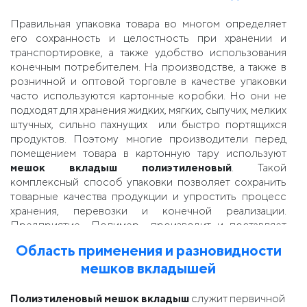
Правильная упаковка товара во многом определяет
его сохранность и целостность при хранении и
транспортировке, а также удобство использования
конечным потребителем. На производстве, а также в
розничной и оптовой торговле в качестве упаковки
часто используются картонные коробки. Но они не
подходят для хранения жидких, мягких, сыпучих, мелких
штучных, сильно пахнущих или быстро портящихся
продуктов. Поэтому многие производители перед
помещением товара в картонную тару используют
мешок вкладыш полиэтиленовый
. Такой
комплексный способ упаковки позволяет сохранить
товарные качества продукции и упростить процесс
хранения, перевозки и конечной реализации.
Предприятие «Полимер» производит и поставляет
вкладыши в картонные коробки оптом в Украине
Область применения и разновидности
по индивидуальному заказу.
мешков вкладышей
Полиэтиленовый мешок вкладыш
служит первичной