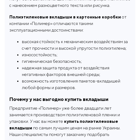
жира). Также их используют для хранения
с нанесением разноцветного текста или рисунка.
хлебобулочных, кондитерских изделий, макарон,
сахара, круп, пищевых порошков. Химическая
Полиэтиленовые вкладыши в картонные коробки
от
инертность в нормальных условиях и гигиеничность
компании «Полимер» отличаются такими
полиэтилена позволяет использовать его для
эксплуатационными достоинствами:
хранения различных пищевых продуктов и
высокая стойкость к механическим воздействиям за
лекарственных средств, детских игрушек,
счет прочности и высокой упругости полиэтилена;
медицинских изделий. Мешки часто применяют для
износостойкость;
упаковки сыпучих стройматериалов, штучных изделий,
гигиеническая безопасность;
электроники.
надежная защита продукта от воздействия
Если вам необходимо
купить мешки вкладыши в
негативных факторов внешней среды;
Украине,
в бочки и прочую жесткую упаковку,
возможность изготовления пакетов-вкладышей
предприятие «Полимер» изготовит мешок вкладыш
любой формы и размеров.
под индивидуальные требования заказчика. При
Почему у нас выгодно купить вкладыши
производстве учитываются все технические
характеристики заказчика. Плотность полиэтилена
Предприятие «Полимер» уже более двадцати лет
подбирается в зависимости от массы товара и
занимается производством полиэтиленовой пленки и
растягивающих нагрузок, которые он будет оказывать
упаковки. У нас вы можете
купить полиэтиленовые
на пакет при хранении и транспортировке. Наше
вкладыши
по самым лучшим ценам на рынке Украины.
оборудование позволяет нанести рисунок с
Наши специалисты помогут заказчику подобрать
изображением логотипа компании, рекламным или