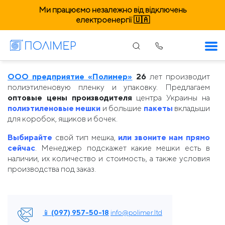
Ми працюємо незалежно від відключень
електроенергії 🇺🇦
Мешки полиэтиленовые
ООО предприятие «Полимер»
26
лет производит
полиэтиленовую пленку и упаковку. Предлагаем
оптовые цены производителя
центра Украины на
полиэтиленовые мешки
и большие
пакеты
вкладыши
для коробок, ящиков и бочек.
Выбирайте
свой тип мешка,
или звоните нам прямо
сейчас
. Менеджер подскажет какие мешки есть в
наличии, их количество и стоимость, а также условия
производства под заказ.
📱 (097) 957-50-18
info@polimer.ltd