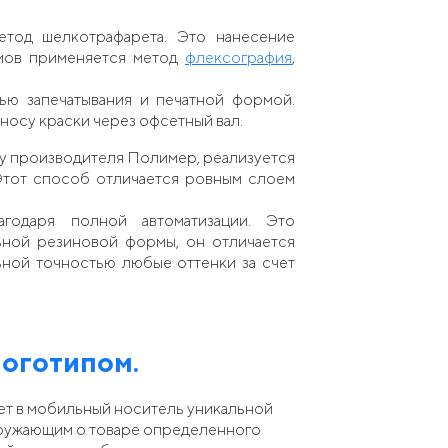
тод шелкотрафарета. Это нанесение
емов применяется метод
флексография
,
ью запечатывания и печатной формой.
носу краски через офсетный вал.
, у производителя Полимер, реализуется
 Этот способ отличается ровным слоем
годаря полной автоматизации. Это
ной резиновой формы, он отличается
ьной точностью любые оттенки за счет
логотипом.
т в мобильный носитель уникальной
окружающим о товаре определенного