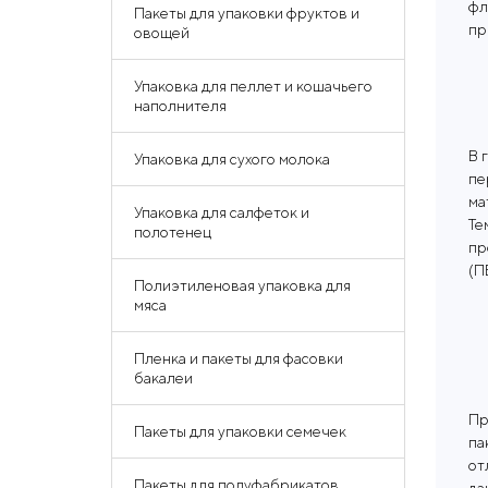
фл
Пакеты для упаковки фруктов и
пр
овощей
Упаковка для пеллет и кошачьего
наполнителя
В 
Упаковка для сухого молока
пе
ма
Упаковка для салфеток и
Те
полотенец
пр
(П
Полиэтиленовая упаковка для
мяса
Пленка и пакеты для фасовки
бакалеи
Пр
Пакеты для упаковки семечек
па
от
Пакеты для полуфабрикатов