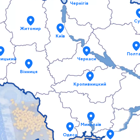
Чернігів
Су
Житомир
Київ
Полт
ницький
Черкаси
Вінниця
Кропивницкий
Миколаїв
Одеса