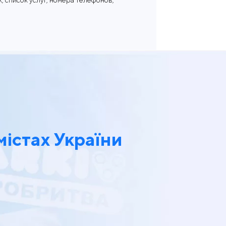
, список услуг, номера телефонов,
містах України