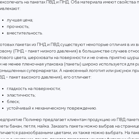
ексопечать на пакетах ПВД и ПНД. Оба материала имеют свойства п
ивлекают:
лучшая цена;
прочность;
вместительность.
готовых пакетах из ПНД и ПВД существуют некоторые отличия в их в
рвому (ПНД – пакет низкого давления) в большинстве случаев отно
тового цвета, шероховаты на поверхности и не очень приятно шурш
м не менее пленочная упаковка (пакеты) широко используется для р
омышленных супермаркетах. А нанесенный логотип или рисунок при
ВД – пакет высокого давления), его отличает:
гладкость на поверхности;
эластичность;
блеск;
устойчивый к механическому повреждению.
едприятие Полимер предлагает клиентам продукцию из ПВД пакет
кеты банан, петля, майка. Заказать пакеты можно выбрав на страни
личается разнообразными цветами, их также можно выбрать. На па