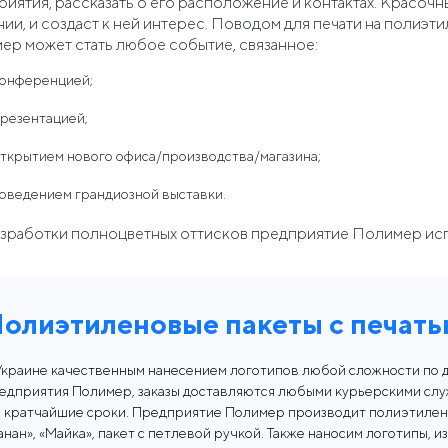
иятия, рассказать о его расположение и контактах. Красочн
ии, и создаст к ней интерес. Поводом для печати на полиэт
ер может стать любое событие, связанное:
конференцией;
презентацией;
открытием нового офиса/производства/магазина;
оведением грандиозной выставки.
азработки полноцветных оттисков предприятие Полимер испо
одства зависит от способа нанесения краски, а также тиража
олиэтиленовые пакеты с печать
Украине качественным нанесением логотипов любой сложности по д
едприятия Полимер, заказы доставляются любыми курьерскими слу
в кратчайшие сроки. Предприятие Полимер производит полиэтилен
анан», «Майка», пакет с петлевой ручкой. Также наносим логотипы