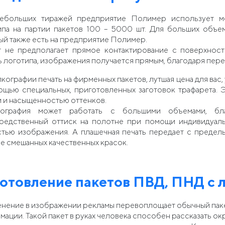
ебольших тиражей предприятие Полимер использует ме
ипа на партии пакетов 100 – 5000 шт. Для больших объ
ый также есть на предприятие Полимер.
 не предполагает прямое контактирование с поверхност
 логотипа, изображения получается прямым, благодаря пере
кографии печать на фирменных пакетов, лутшая цена для вас
ощью специальных, приготовленных заготовок трафарета.
и и насыщенностью оттенков.
ография может работать с большими объемами, бла
редственный оттиск на полотне при помощи индивидуаль
стью изображения. А плашечная печать передает с предел
е смешанных качественных красок.
отовление пакетов ПВД, ПНД с 
нение в изображении рекламы перевоплощает обычный паке
мации. Такой пакет в руках человека способен рассказать 