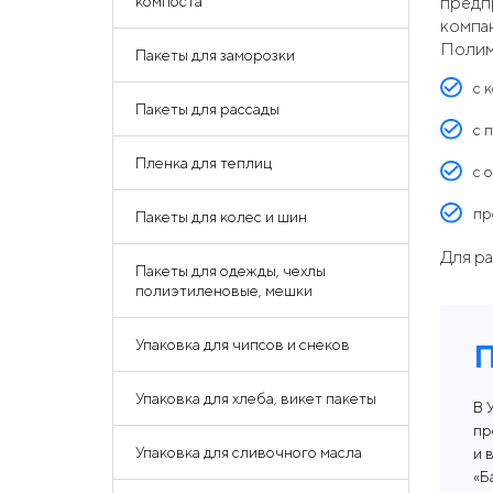
компоста
предпр
компан
Полим
Пакеты для заморозки
с 
Пакеты для рассады
с 
Пленка для теплиц
с 
пр
Пакеты для колес и шин
Для р
Пакеты для одежды, чехлы
произв
полиэтиленовые, мешки
Упаковка для чипсов и снеков
П
Упаковка для хлеба, викет пакеты
В 
пр
Упаковка для сливочного масла
и 
«Б