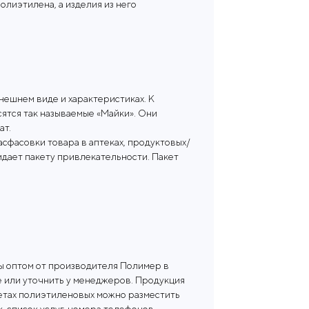
олиэтилена, а изделия из него
нешнем виде и характеристиках. К
сятся так называемые «Майки». Они
ат.
асфасовки товара в аптеках, продуктовых/
дает пакету привлекательности. Пакет
ы оптом от производителя Полимер в
це или уточнить у менеджеров. Продукция
кетах полиэтиленовых можно разместить