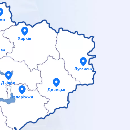
ми
Харків
ава
Луганськ
Дніпро
Донецьк
Запоріжжя