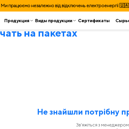
Ми працюємо незалежно від відключень електроенергії 🇺🇦
Продукция
Виды продукции
Сертификаты
Сырь
чать на пакетах
Не знайшли потрібну п
Зв'яжіться з менеджером