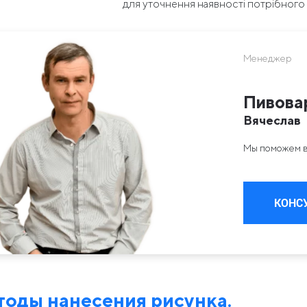
для уточнення наявності потрібного 
Менеджер
Пивова
Вячеслав
Мы поможем в
КОНС
оды нанесения рисунка.