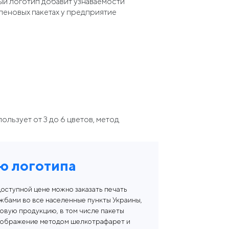
ый логотип добавит узнаваемости
иленовых пакетах у предприятие
льзует от 3 до 6 цветов, метод
.
ю логотипа
оступной цене можно заказать печать
жбами во все населенные пункты Украины,
овую продукцию, в том числе пакеты
, изображение методом шелкотрафарет и