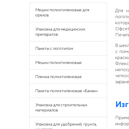
Мешки полиэтиленовые для
Для н
орехов
логот
котор
Офсет
Упаковка для медицинских
препаратов
Печать
В шекл
Пакеты с логотипом
с пом
краск
Мешки полиэтиленовые
Флекс
непос
четко
Пленка полиэтиленовая
заране
Пакеты полиэтиленовые «Банан»
Изг
Упаковка для строительных
материалов
Приме
инфор
Упаковка для удобрений, грунта,