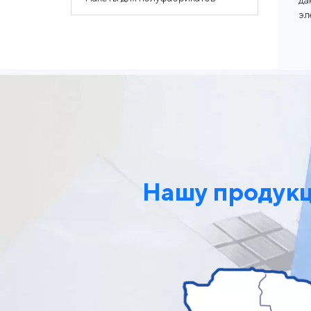
да
эл
Нашу продукці