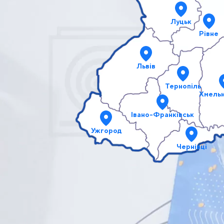
Луцьк
Рівне
Львів
Тернопіль
Хмель
Івано-Франківськ
Ужгород
Чернівці