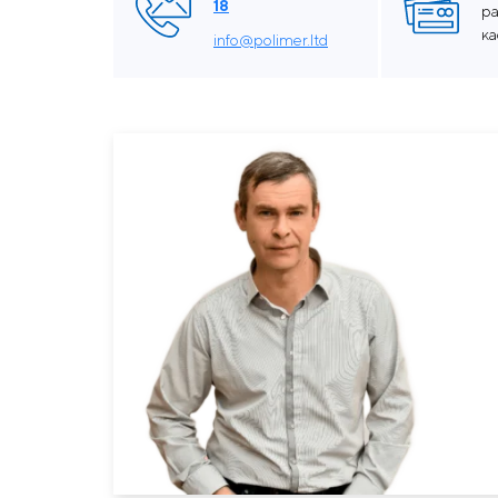
18
ра
к
info@polimer.ltd