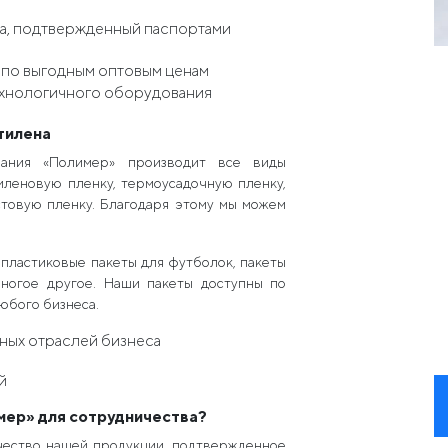
ва, подтвержденный паспортами
 по выгодным оптовым ценам
хнологичного оборудования
тилена
пания «Полимер» производит все виды
иленовую пленку, термоусадочную пленку,
стовую пленку. Благодаря этому мы можем
пластиковые пакеты для футболок, пакеты
многое другое. Наши пакеты доступны по
любого бизнеса.
ных отраслей бизнеса
й
мер» для сотрудничества?
ество нашей продукции, подтвержденное