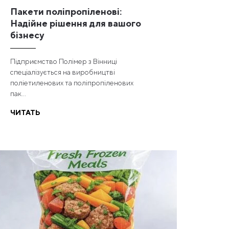
Пакети поліпропіленові:
Надійне рішення для вашого
бізнесу
Підприємство Полімер з Вінниці
спеціалізується на виробництві
поліетиленових та поліпропіленових
пак...
ЧИТАТЬ