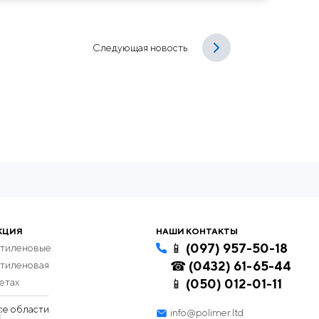
Следующая новость
КЦИЯ
НАШИ КОНТАКТЫ
📱 (097) 957-50-18
этиленовые
☎ (0432) 61-65-44
этиленовая
етах
📱 (050) 012-01-11
се области
info@polimer.ltd