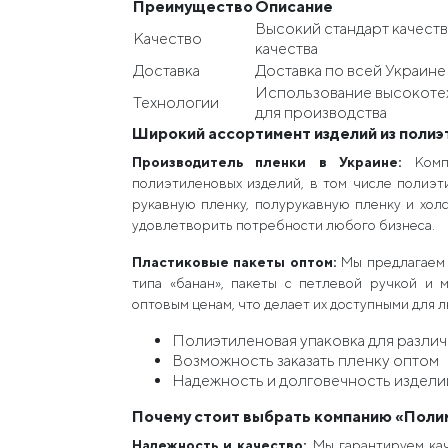
Преимущество
Описание
Высокий стандарт качест
Качество
качества
Доставка
Доставка по всей Украине
Использование высокоте
Технологии
для производства
Широкий ассортимент изделий из полиэ
Производитель пленки в Украине:
Ком
полиэтиленовых изделий, в том числе полиэт
рукавную пленку, полурукавную пленку и хол
удовлетворить потребности любого бизнеса.
Пластиковые пакеты оптом:
Мы предлагаем 
типа «банан», пакеты с петлевой ручкой и 
оптовым ценам, что делает их доступными для 
Полиэтиленовая упаковка для различ
Возможность заказать пленку оптом
Надежность и долговечность издели
Почему стоит выбрать компанию «Поли
Надежность и качество:
Мы гарантируем кач