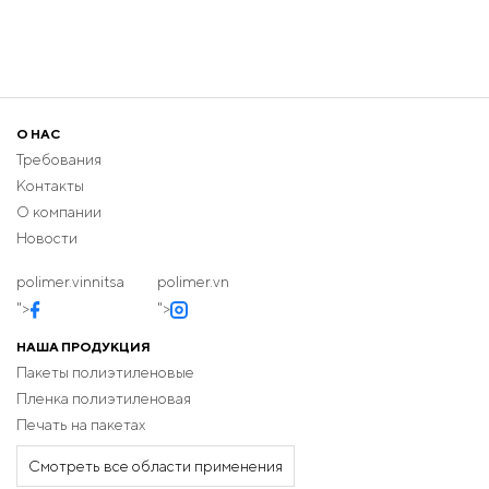
О НАС
Требования
Контакты
О компании
Новости
polimer.vinnitsa
polimer.vn
">
">
НАША ПРОДУКЦИЯ
Пакеты полиэтиленовые
Пленка полиэтиленовая
Печать на пакетах
Смотреть все области применения