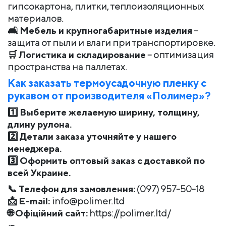
гипсокартона, плитки, теплоизоляционных
материалов.
🛋
Мебель и крупногабаритные изделия
–
защита от пыли и влаги при транспортировке.
🛒
Логистика и складирование
– оптимизация
пространства на паллетах.
Как заказать термоусадочную пленку с
рукавом от производителя «Полимер»?
1️⃣
Выберите желаемую ширину, толщину,
длину рулона.
2️⃣
Детали заказа уточняйте у нашего
менеджера.
3️⃣
Оформить оптовый заказ с доставкой по
всей Украине.
📞
Телефон для замовлення:
(097) 957-50-18
📩
E-mail:
info@polimer.ltd
🌐
Офіційний сайт:
https://polimer.ltd/