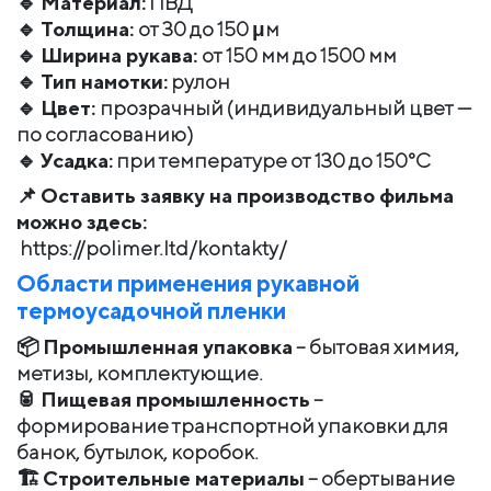
🔹
Материал:
ПВД
🔹
Толщина:
от 30 до 150 μм
🔹
Ширина рукава:
от 150 мм до 1500 мм
🔹
Тип намотки:
рулон
🔹
Цвет:
прозрачный (индивидуальный цвет —
по согласованию)
🔹
Усадка:
при температуре от 130 до 150°C
📌
Оставить заявку на производство фильма
можно здесь:
https://polimer.ltd/kontakty/
Области применения рукавной
термоусадочной пленки
📦
Промышленная упаковка
– бытовая химия,
метизы, комплектующие.
🥫
Пищевая промышленность
–
формирование транспортной упаковки для
банок, бутылок, коробок.
🏗
Строительные материалы
– обертывание