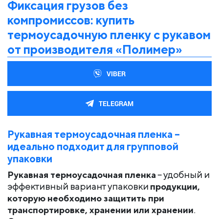
Фиксация грузов без
компромиссов: купить
термоусадочную пленку с рукавом
от производителя «Полимер»
VIBER
TELEGRAM
Рукавная термоусадочная пленка –
идеально подходит для групповой
упаковки
Рукавная термоусадочная пленка
– удобный и
эффективный вариант упаковки
продукции,
которую необходимо защитить при
транспортировке, хранении или хранении
.