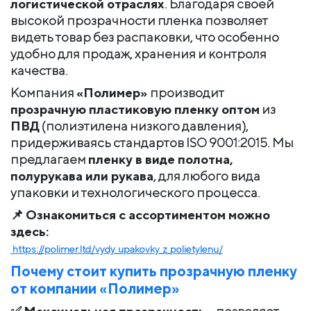
логистической отраслях
. Благодаря своей
высокой прозрачности пленка позволяет
видеть товар без распаковки, что особенно
удобно для продаж, хранения и контроля
качества.
Компания
«Полимер»
производит
прозрачную пластиковую пленку оптом
из
ПВД
(полиэтилена низкого давления),
придерживаясь стандартов ISO 9001:2015. Мы
предлагаем
пленку в виде полотна,
полурукава или рукава
, для любого вида
упаковки и технологического процесса.
📌
Ознакомиться с ассортиментом можно
здесь:
https://polimer.ltd/vydy_upakovky_z_polietylenu/
Почему стоит купить прозрачную пленку
от компании «Полимер»