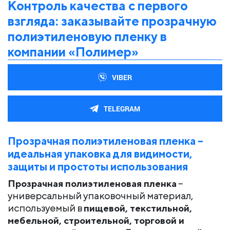
Контроль качества с первого
взгляда: заказывайте прозрачную
полиэтиленовую пленку в
компании «Полимер»
VIBER
TELEGRAM
Прозрачная полиэтиленовая пленка –
идеальная упаковка для видимости,
защиты и простоты использования
Прозрачная полиэтиленовая пленка
–
универсальный упаковочный материал,
используемый в
пищевой, текстильной,
мебельной, строительной, торговой и