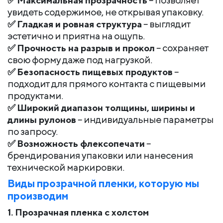
✅
Максимальная прозрачность
– позволяет
увидеть содержимое, не открывая упаковку.
✅
Гладкая и ровная структура
– выглядит
эстетично и приятна на ощупь.
✅
Прочность на разрыв и прокол
– сохраняет
свою форму даже под нагрузкой.
✅
Безопасность пищевых продуктов
–
подходит для прямого контакта с пищевыми
продуктами.
✅
Широкий диапазон толщины, ширины и
длины рулонов
– индивидуальные параметры
по запросу.
✅
Возможность флексопечати
–
брендирования упаковки или нанесения
технической маркировки.
Виды прозрачной пленки, которую мы
производим
1. Прозрачная пленка с холстом