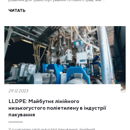
ЧИТАТЬ
29.12.2023
LLDPE: Майбутнє лінійного
низькогустого поліетилену в індустрії
пакування
У сучасному світі індустрії пакування, лінійний