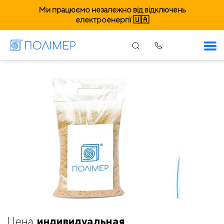
Ми працюємо незалежно від відключень
електроенергії 🇺🇦
Пакеты «банан» с пропайкой
Цена:
индивидуальная