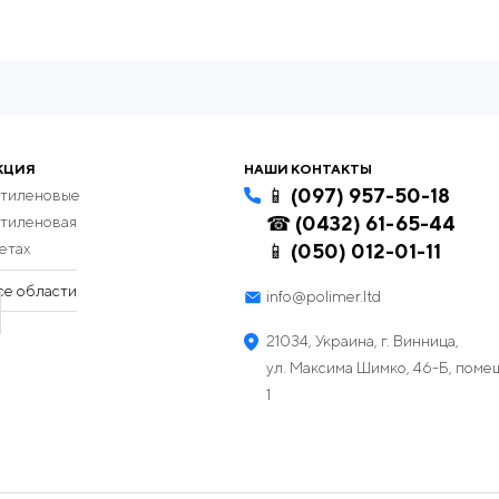
КЦИЯ
НАШИ КОНТАКТЫ
📱 (097) 957-50-18
этиленовые
☎ (0432) 61-65-44
этиленовая
етах
📱 (050) 012-01-11
се области
info@polimer.ltd
21034, Украина, г. Винница,
ул. Максима Шимко, 46-Б, пом
1