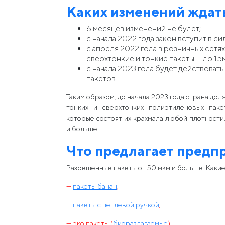
Каких изменений ждат
6 месяцев изменений не будет;
с начала 2022 года закон вступит в си
с апреля 2022 года в розничных сетя
сверхтонкие и тонкие пакеты — до 15м
с начала 2023 года будет действовать
пакетов.
Таким образом, до начала 2023 года страна дол
тонких и сверхтонких полиэтиленовых паке
которые состоят их крахмала любой плотности
и больше.
Что предлагает предп
Разрешенные пакеты от 50 мкм и больше. Каки
—
пакеты банан
;
—
пакеты с петлевой ручкой
;
— эко пакеты (
биоразлагаемые
).