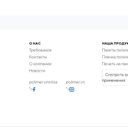
О НАС
НАША ПРОДУ
Требования
Пакеты поли
Контакты
Пленка поли
О компании
Печать на пак
Новости
Смотреть в
применения
polimer.vinnitsa
polimer.vn
">
">