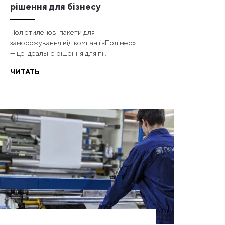
рішення для бізнесу
Поліетиленові пакети для
заморожування від компанії «Полімер»
— це ідеальне рішення для пі...
ЧИТАТЬ