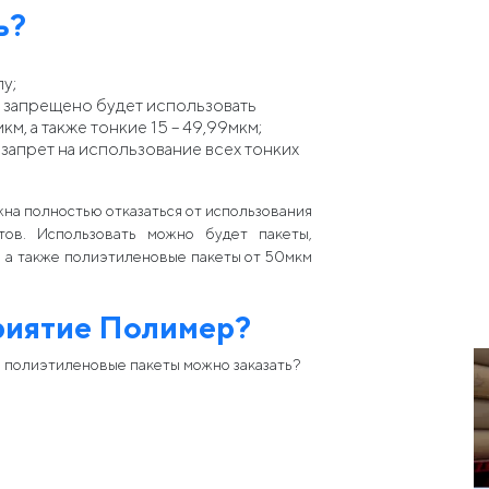
ь?
лу;
х запрещено будет использовать
км, а также тонкие 15 – 49,99мкм;
 запрет на использование всех тонких
жна полностью отказаться от использования
тов. Использовать можно будет пакеты,
, а также полиэтиленовые пакеты от 50мкм
риятие Полимер?
е полиэтиленовые пакеты можно заказать?