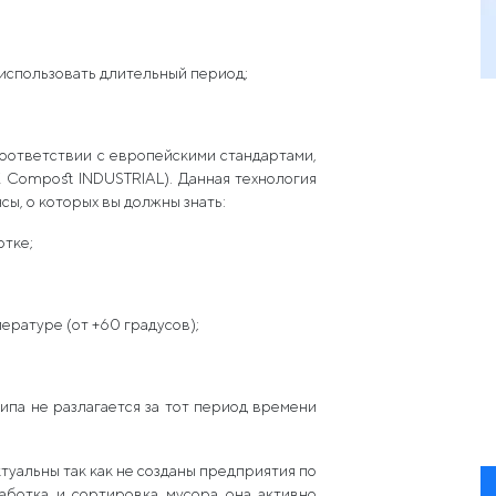
 использовать длительный период;
соответствии с европейскими стандартами,
Compost INDUSTRIAL). Данная технология
сы, о которых вы должны знать:
отке;
ературе (от +60 градусов);
ипа не разлагается за тот период времени
ктуальны так как не созданы предприятия по
аботка и сортировка мусора она активно