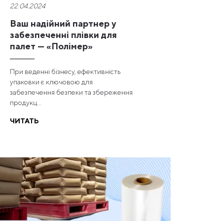
22.04.2024
Ваш надійний партнер у
забезпеченні плівки для
палет — «Полімер»
При веденні бізнесу, ефективність
упаковки є ключовою для
забезпечення безпеки та збереження
продукц...
ЧИТАТЬ