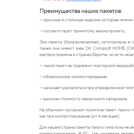
Преимущества наших пакетов:
— прочные и стильные изделия, которые можно
— соответствует принятому законопроекту;
Эко пакеты (биоразлагаемые), изготовлены в 
также они имеют знак OK Compost HOME (OK 
распространена в странах Европы, но есть нюан
— такой пакет не подлежит повторной перераб
— обязательное компостирование;
— начинает разлагаться при определенной темп
— высокая стоимость первичного материала;
На обычном мусорном полигоне пакет такого т
как при компостирование (от 4 месяцев).
Для нашей страны пакеты такого типа пока не а
компостированию. В ЕС, где налажена перер