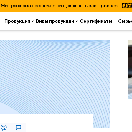
Ми працюємо незалежно від відключень електроенергії 🇺🇦
Продукция
Виды продукции
Сертификаты
Сырь