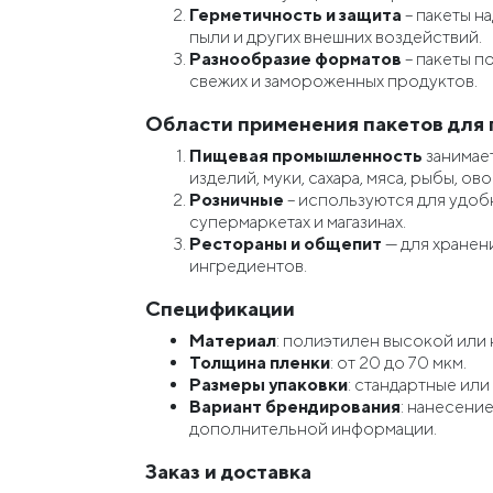
Герметичность и защита
– пакеты н
пыли и других внешних воздействий.
Разнообразие форматов
– пакеты п
свежих и замороженных продуктов.
Области применения пакетов для
Пищевая промышленность
занимае
изделий, муки, сахара, мяса, рыбы, ов
Розничные
– используются для удоб
супермаркетах и магазинах.
Рестораны и общепит
— для хранен
ингредиентов.
Спецификации
Материал
: полиэтилен высокой или
Толщина пленки
: от 20 до 70 мкм.
Размеры упаковки
: стандартные или
Вариант брендирования
: нанесение
дополнительной информации.
Заказ и доставка