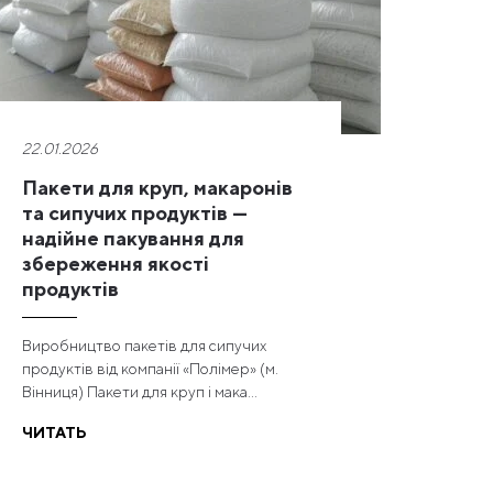
22.01.2026
Пакети для круп, макаронів
та сипучих продуктів —
надійне пакування для
збереження якості
продуктів
Виробництво пакетів для сипучих
продуктів від компанії «Полімер» (м.
Вінниця) Пакети для круп і мака...
ЧИТАТЬ