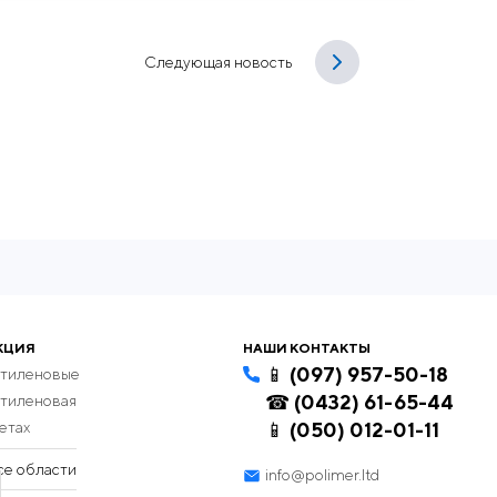
Следующая новость
КЦИЯ
НАШИ КОНТАКТЫ
📱 (097) 957-50-18
этиленовые
☎ (0432) 61-65-44
этиленовая
етах
📱 (050) 012-01-11
се области
info@polimer.ltd