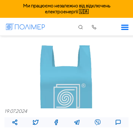
Ми працюємо незалежно від відключень
електроенергії 🇺🇦
19.07.2024