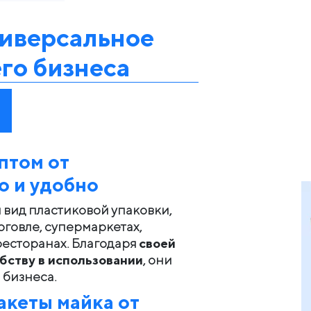
ниверсальное
го бизнеса
птом от
о и удобно
вид пластиковой упаковки,
рговле, супермаркетах,
ресторанах. Благодаря
своей
бству в использовании
, они
 бизнеса.
акеты майка
от