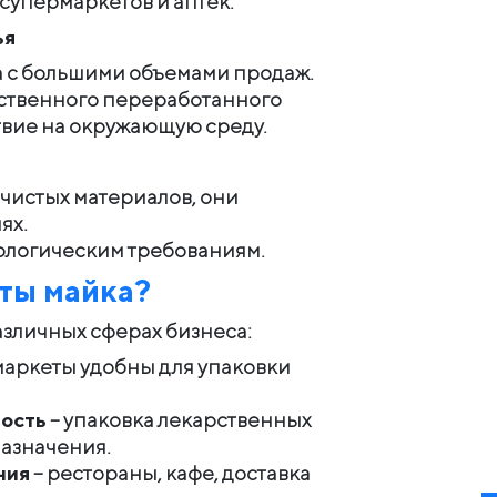
 супермаркетов и аптек.
ья
а с большими объемами продаж.
ественного переработанного
твие на окружающую среду.
 чистых материалов, они
ях.
ологическим требованиям.
еты
майк
а
?
азличных сферах бизнеса:
аркеты удобны для упаковки
ость
– упаковка лекарственных
назначения.
ния
– рестораны, кафе, доставка