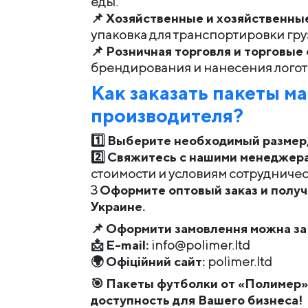
еды.
📌
Хозяйственные и хозяйственны
упаковка для транспортировки гру
📌
Розничная торговля и торговые 
брендирования и нанесения логот
Как заказать
пакеты
ма
производителя?
1️⃣
Выберите необходимый размер, 
2️⃣
Свяжитесь с нашими менеджер
стоимости и условиям сотрудничес
3️
Оформите оптовый заказ и получ
Украине.
📌
Оформити замовлення можна за
📩
E-mail:
info@polimer.ltd
🌍
Офіційний сайт:
polimer.ltd
🎯
Пакеты футболки от «Полимер» 
доступность для Вашего бизнеса!