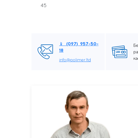
45
📱 (097) 957-50-
Б
18
ра
к
info@polimer.ltd