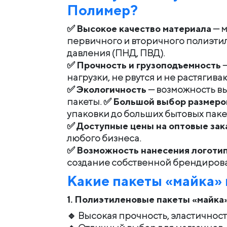
Полимер
?
✅
Высокое качество материала
— м
первичного и вторичного полиэтил
давления (ПНД, ПВД).
✅
Прочность и грузоподъемность
—
нагрузки, не рвутся и не растягива
✅
Экологичность
— возможность в
пакеты. ✅
Большой выбор размеро
упаковки до больших бытовых паке
✅
Доступные цены на оптовые зак
любого бизнеса.
✅
Возможность нанесения логоти
создание собственной брендиров
Какие пакеты «
майка
»
1. Полиэтиленовые пакеты «
майка
🔹 Высокая прочность, эластичность