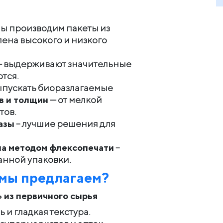
ы производим пакеты из
ена высокого и низкого
 выдерживают значительные
ются.
ыпускать биоразлагаемые
в и толщин
— от мелкой
тов.
азы
– лучшие решения для
па методом флексопечати
–
анной упаковки.
 мы предлагаем?
» из первичного сырья
 и гладкая текстура.