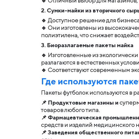
🔹 Отличный выбор для магазинов,
2. Сумки-майки из вторичного сыр
🔹 Доступное решение для бизнес
🔹 Они изготовлены из высококач
полиэтилена, что снижает воздейс
3. Биоразлагаемые
пакеты
майк
а
🔹 Изготовленные из экологически
разлагаются в естественных услови
🔹 Соответствуют современным эк
Где используются
пак
Пакеты футболок используются в р
📌
Продуктовые магазины и
суперм
товаров любого типа.
📌
Фармацевтическая промышленн
средств и изделий медицинского 
📌
Заведения общественного пита