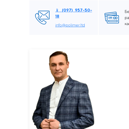
📱 (097) 957-50-
Б
18
ра
к
info@polimer.ltd