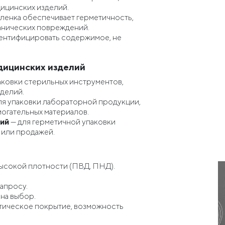
ицинских изделий.
пленка обеспечивает герметичность,
ханических повреждений.
дентифицировать содержимое, не
дицинских изделий
аковки стерильных инструментов,
зделий.
ля упаковки лабораторной продукции,
огательных материалов.
лий
— для герметичной упаковки
 или продажей.
высокой плотности (ПВД, ПНД).
запросу.
 на выбор.
атическое покрытие, возможность