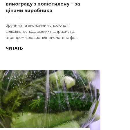
винограду з поліетилену – за
цінами виробника
Зручний та економний спосіб для
сільськогосподарських підприємств,
агропромислових підприємств та фе...
ЧИТАТЬ