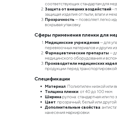
соответствующих стандартам для мед
Защита от внешних воздействий
– 
защищая изделия от пыли, влаги и ме
Прозрачность
— позволяет легко и
вскрывая упаковку.
Сферы применения пленки для ме
Медицинские учреждения
— для уп
перевязочных материалов и других и
Фармацевтические препараты
— д
медицинского оборудования и вспом
Производители медицинских изде
продукции перед транспортировкой
Спецификации
Материал
: Полиэтилен низкой или 
Толщина пленки
: от 40 до 100 мкм.
Ширина
рулона: стандартная или по 
Цвет
: прозрачный, белый или другой
Дополнительные свойства
: антист
нанесения маркировки.