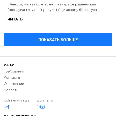
Флексодрук на поліетилені – найкраще рішення для
брендування вашої продукції У сучасному бізнесі упа...
ЧИТАТЬ
ПОКАЗАТЬ БОЛЬШЕ
О НАС
Требования
Контакты
О компании
Новости
polimer.vinnitsa
polimer.vn
">
">
НАША ПРОДУКЦИЯ