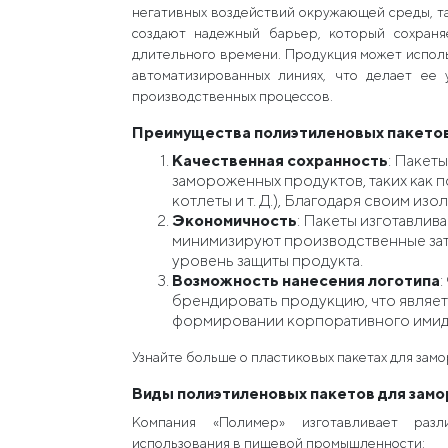
негативных воздействий окружающей среды, так
создают надежный барьер, который сохраня
длительного времени. Продукция может использ
автоматизированных линиях, что делает ее
производственных процессов.
Преимущества полиэтиленовых пакетов
Качественная сохранность
: Пакет
замороженных продуктов, таких как 
котлеты и т. Д.), Благодаря своим из
Экономичность
: Пакеты изготавлив
минимизируют производственные зат
уровень защиты продукта.
Возможность нанесения логотипа
:
брендировать продукцию, что являе
формировании корпоративного имид
Узнайте больше о пластиковых пакетах для зам
Виды полиэтиленовых пакетов для замо
Компания «Полимер» изготавливает раз
использования в пищевой промышленности: