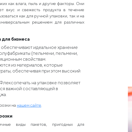
их как влага, пыль и другие факторы. Они
ет вкус и свежесть продукта в течение
оваться как для ручной упаковки, так и на
 универсальным решением для различных
 для бизнеса
ы обеспечивают идеальное хранение
полуфабрикаты (пельмени, пельмени,
оляционным свойствам.
аются из материалов, которые
раты, обеспечивая при этом высокий
 Флексопечать на упаковке позволяет
тся важной составляющей в
жа.
орозки на
нашем сайте
.
розки
личные виды пакетов, пригодных для