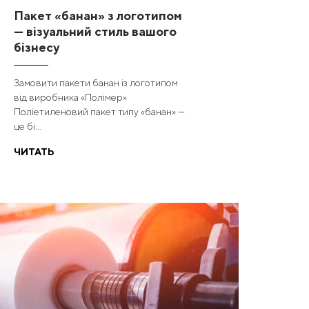
Пакет «банан» з логотипом
— візуальний стиль вашого
бізнесу
Замовити пакети банан із логотипом
від виробника «Полімер»
Поліетиленовий пакет типу «банан» —
це бі...
ЧИТАТЬ