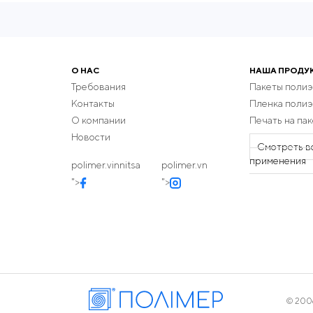
О НАС
НАША ПРОДУ
Требования
Пакеты поли
Контакты
Пленка поли
О компании
Печать на пак
Новости
Смотреть в
применения
polimer.vinnitsa
polimer.vn
">
">
© 2006