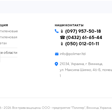
КЦИЯ
НАШИ КОНТАКТЫ
📱 (097) 957-50-18
этиленовые
☎ (0432) 61-65-44
этиленовая
етах
📱 (050) 012-01-11
се области
info@polimer.ltd
21034, Украина, г. Винница,
ул. Максима Шимко, 46-Б, пом
1
 - 2026. Все права защищены. ООО - предприятие "Полимер", Винница, Украина.