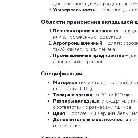
долговечность даже при длительном
Универсальность
— подходит для вс
Области применения вкладышей д
Пищевая промышленность
— для уп
или замороженных продуктов.
Агропромышленный —
для перевозк
такой как зерно или семена.
Промышленные предприятия
— для
сырья или материалов.
Спецификации
Материал
: полиэтилен высокой пло
плотности (ПВД).
Толщина пленки
: от 20 до 100 мкм.
Размеры вкладыша
: стандартные ил
соответствии с размерами ящиков.
Цвет
: Прозрачный, черный, белый ил
Дополнительные возможности
: во
маркировки.
Заказ и доставка