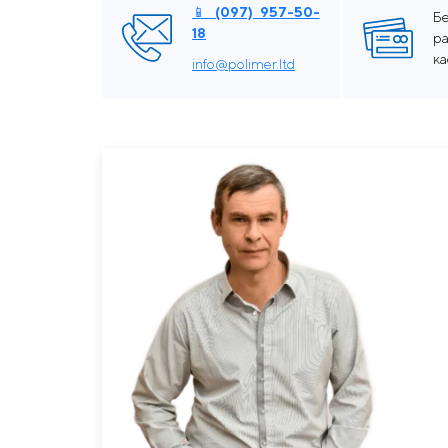
📱 (097) 957-50-
Б
18
ра
к
info@polimer.ltd