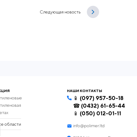
Следующая новость
КЦИЯ
НАШИ КОНТАКТЫ
📱 (097) 957-50-18
этиленовые
☎ (0432) 61-65-44
этиленовая
етах
📱 (050) 012-01-11
се области
info@polimer.ltd