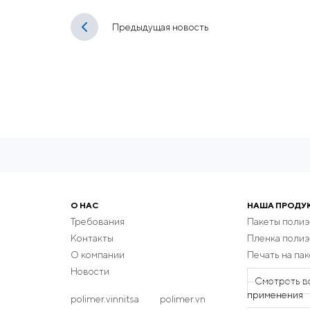
Предыдущая новость
О НАС
НАША ПРОДУ
Требования
Пакеты поли
Контакты
Пленка поли
О компании
Печать на пак
Новости
Смотреть в
применения
polimer.vinnitsa
polimer.vn