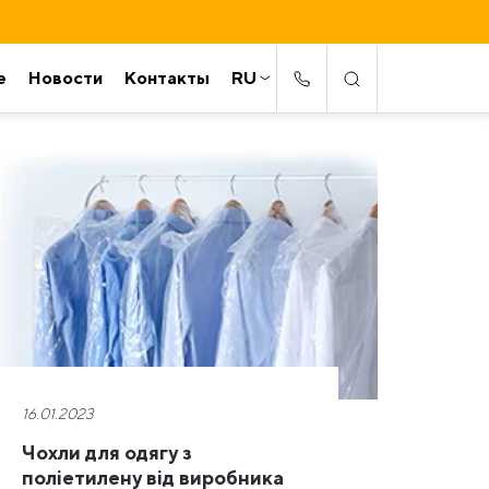
е
Новости
Контакты
RU
16.01.2023
Чохли для одягу з
поліетилену від виробника