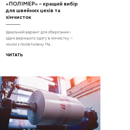
«ПОЛІМЕР» – кращий вибір
для швейних цехів та
хімчисток
Ідеальний варіант для зберігання і
здачі верхнього одягу в хімчистку —
чохли з поліетилену. На...
ЧИТАТЬ