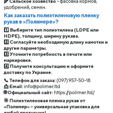
🌾
Сельское хозяйство
– фасовка кормов,
удобрений, семян.
Как заказать полиэтиленовую пленку
рукав в «Полимере»?
1️⃣
Выберите тип полиэтилена (LDPE или
HDPE), толщину, ширину рукава.
2️⃣
Согласуйте необходимую длину намотки и
другие параметры.
3️⃣
Уточните потребность в печати или
маркировке.
4️⃣
Получите консультацию и оформите
доставку по Украине.
📞
Телефон для заказа:
(097) 957-50-18
📩
Email:
info@polimer.ltd
🌐
Официальный сайт:
https://polimer.ltd/
🎯
Полиэтиленовая пленка рукав от
«Полимер» – универсальная упаковка для
любой продукции!