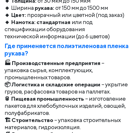
🔸
Толщина:
от 30 мкм до 150 мкм
🔸 Ширина
рукава:
от 150 мм до 1500 мм
🔸
Цвет:
прозрачный или цветной (под заказ)
🔸
Намотка: стандартная
или под
спецификации оборудования
технической информации (до 6 цветов)
Где применяется полиэтиленовая пленка
рукава?
🏭
Производственные предприятия
–
упаковка сырья, комплектующих,
промышленных товаров.
📦
Логистика и складские операции
– укрытие
грузов, расфасовка товаров на паллетах.
🥫
Пищевая промышленность
– изготовление
пакетов для хлебобулочных изделий, овощей,
полуфабрикатов.
🏗
Строительство
– упаковка строительных
материалов, гидроизоляция.